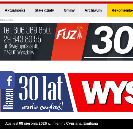
Aktualności
Stałe działy
Gminy
Archiwum
Rekomendac
REKLAMA
Dziś jest
08 sierpnia 2026 r.
, imieniny
Cypriana, Emiliana