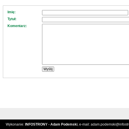
Imię:
Tytuł:
Komentarz:
Wykonanie:
INFOSTRONY - Adam Podemski
, e-mail:
adam.podemski@infostro