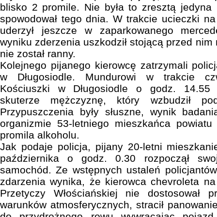
blisko 2 promile. Nie była to zresztą jedyna
spowodował tego dnia. W trakcie ucieczki na
uderzył jeszcze w zaparkowanego merced
wyniku zderzenia uszkodził stojącą przed nim
nie został ranny.
Kolejnego pijanego kierowcę zatrzymali policj
w Długosiodle. Mundurowi w trakcie czw
Kościuszki w Długosiodle o godz. 14.55
skuterze mężczyznę, który wzbudził pod
Przypuszczenia były słuszne, wynik badan
organizmie 53-letniego mieszkańca powiatu
promila alkoholu.
Jak podaje policja, pijany 20-letni mieszkan
października o godz. 0.30 rozpoczął swo
samochód. Ze wstępnych ustaleń policjantów
zdarzenia wynika, że kierowca chevroleta na
Przetyczy Włościańskiej nie dostosował p
warunków atmosferycznych, stracił panowani
do przydrożnego rowu wywracając pojazd.