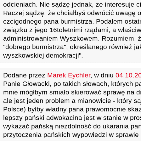
odcieniach. Nie sądzę jednak, ze interesuje c
Raczej sądzę, że chciałbyś odwrócić uwagę od
czcigodnego pana burmistrza. Podałem ostat
związku z jego 16toletnimi rządami, a właściw
administrowaniem Wyszkowem. Rozumiem, że
"dobrego burmistrza", określanego również j
wyszkowskiej demokracji".
Dodane przez
Marek Eychler
, w dniu
04.10.20
Panie Głowacki, po takich słowach, których p
mnie mógłbym śmiało skierować sprawę na 
ale jest jeden problem a mianowicie - który są
Polsce) byłby władny pana prawomocnie skaz
lepszy pański adwokacina jest w stanie w pro
wykazać pańską niezdolność do ukarania pa
przytoczenia pańskich wypowiedzi w sprawi