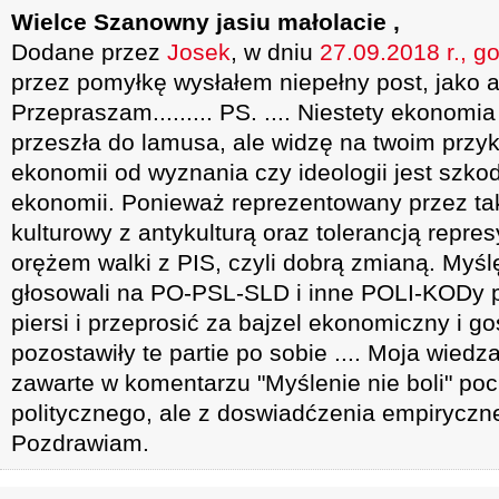
Wielce Szanowny jasiu małolacie ,
Dodane przez
Josek
, w dniu
27.09.2018 r., g
przez pomyłkę wysłałem niepełny post, jako 
Przepraszam......... PS. .... Niestety ekonomi
przeszła do lamusa, ale widzę na twoim przyk
ekonomii od wyznania czy ideologii jest szkodl
ekonomii. Ponieważ reprezentowany przez tak
kulturowy z antykulturą oraz tolerancją repr
orężem walki z PIS, czyli dobrą zmianą. Myślę
głosowali na PO-PSL-SLD i inne POLI-KODy p
piersi i przeprosić za bajzel ekonomiczny i go
pozostawiły te partie po sobie .... Moja wiedz
zawarte w komentarzu "Myślenie nie boli" po
politycznego, ale z doswiadćzenia empiryczneg
Pozdrawiam.