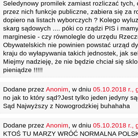
Seledynowy promilek zamiast rozliczać tych,
przez nich funkcje publiczne, zabiera się za r
dopiero na listach wyborczych ? Kolego wylu
skarg sądowych .... póki co rządzi PIS i mam
marginesie - czy równolegle do urzędu Rzec
Obywatelskich nie powinien powstać urząd dy
kraju do wyłapywania takich jednostek, jak se
Miejmy nadzieję, że nie będzie chciał się s
pieniądze !!!!!
Dodane przez
Anonim
, w dniu
05.10.2018 r., 
no jak to który sąd?Jest tylko jeden jedyny są
Sąd Najwyższy z Nowogrodzkiej buhahaha
Dodane przez
Anonim
, w dniu
05.10.2018 r., 
KTOŚ TU MARZY WRÓĆ NORMALNA POLSK