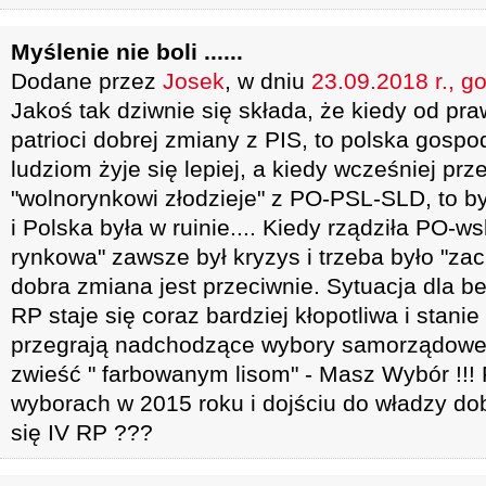
Myślenie nie boli ......
Dodane przez
Josek
, w dniu
23.09.2018 r., g
Jakoś tak dziwnie się składa, że kiedy od pra
patrioci dobrej zmiany z PIS, to polska gospod
ludziom żyje się lepiej, a kiedy wcześniej prze
"wolnorynkowi złodzieje" z PO-PSL-SLD, to 
i Polska była w ruinie.... Kiedy rządziła PO-w
rynkowa" zawsze był kryzys i trzeba było "zac
dobra zmiana jest przeciwnie. Sytuacja dla ben
RP staje się coraz bardziej kłopotliwa i stanie 
przegrają nadchodzące wybory samorządowe.
zwieść " farbowanym lisom" - Masz Wybór !!!
wyborach w 2015 roku i dojściu do władzy do
się IV RP ???