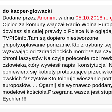
do kacper-głowacki
Dodane przez
Anonim
, w dniu
05.10.2018 r., 
Ojciec za komuny włączał Radio Wolna Europ
dowiesz się całej prawdy o Polsce.Nie ogląd
TVPISinfo.Tam są dopiero niestworzone
głupoty,opluwanie,poniżanie.Kto z trybuny se
wyzywając od "zdradzieckich mord" !!! Na czyj
chroni faszystów.Na czyje polecenie robi rew
człowieka,który wywiesił napis "konstytucja" 
poniewiera się kobiety protestujące przeciw
owskich faszystów.Kto toleruje wieszanie por
europosłów......Ogarnij się wyznawco podda
modelowi kościoła.Przegrana wasza jest stu
Eychler !!!