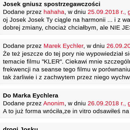
Josek gniusz spostrzegawczości
Dodane przez
hahaha
, w dniu
25.09.2018 r., 
oj Josek Josek Ty ciągle na harmonii ... i z wa
dobrej zmiany, chociaż chciałbym, ale NIE JE
Dodane przez
Marek Eychler
, w dniu
26.09.20
Że też jeszcze do tej pory nie wypowiedział 
temacie filmu "KLER". Ciekawi mnie szczególn
frekwencji na seanse tego filmu w porównani
tak żarliwie i z zachwytem przez niego wych
Do Marka Eychlera
Dodane przez
Anonim
, w dniu
26.09.2018 r., 
A to już forma wróciła,ze in vitro odsawiłeś n
drogi Josku