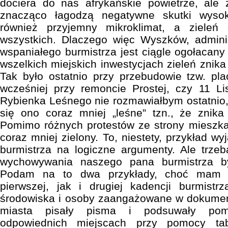
dociera do nas afrykańskie powietrze, ale 
znacząco łagodzą negatywne skutki wysok
również przyjemny mikroklimat, a zieleń 
wszystkich. Dlaczego więc Wyszków, admin
wspaniałego burmistrza jest ciągle ogołacany
wszelkich miejskich inwestycjach zieleń znik
Tak było ostatnio przy przebudowie tzw. pl
wcześniej przy remoncie Prostej, czy 11 Li
Rybienka Leśnego nie rozmawiałbym ostatnio, 
się ono coraz mniej „leśne” tzn., że zni
Pomimo różnych protestów ze strony mieszk
coraz mniej zielony. To, niestety, przykład w
burmistrza na logiczne argumenty. Ale trze
wychowywania naszego pana burmistrza b
Podam na to dwa przykłady, choć mam i
pierwszej, jak i drugiej kadencji burmistr
środowiska i osoby zaangażowane w dokument
miasta pisały pisma i podsuwały pom
odpowiednich miejscach przy pomocy ta