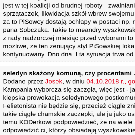
jest w tej koalicji od brudnej roboty - zwalnian
sprzątaczek, likwidacja szkół wbrew swojem
za to PiSowcy dostają ochłapy w postaci np. 
pana Sobczaka. Takie to meandry wyszkowskie
z rady nadzorczej miesiąc przed wyborami to 
możliwe, że ten żenujący styl PiSowskiej lokal
kontynuowany. Dno dna. I ta sytuacja trwa od 
seledyn skażony komuną, czy procentami ..
Dodane przez
Josek
, w dniu
04.10.2018 r., g
Kampania wyborcza się zaczęła, więc jest - ja
kiepska prowokacja seledynowego postkomuni
Felietonista nie będzie się, przecież ciągle 
takie ciągłe chamskie zaczepki, ale ja jako o
temu KODerkowi podpowiedzieć, że na wiele z
odpowiedzić ci, którzy obsiadają wyszkowskie