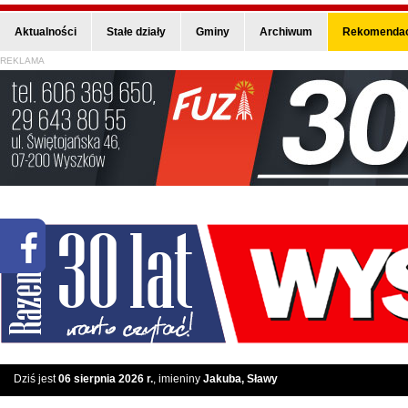
Aktualności
Stałe działy
Gminy
Archiwum
Rekomendac
REKLAMA
Dziś jest
06 sierpnia 2026 r.
, imieniny
Jakuba, Sławy