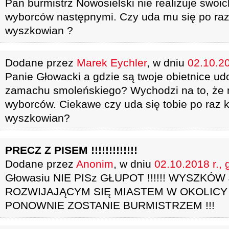
Pan burmistrz Nowosielski nie realizuje swoic
wyborców następnymi. Czy uda mu się po raz
wyszkowian ?
Dodane przez
Marek Eychler
, w dniu
02.10.20
Panie Głowacki a gdzie są twoje obietnice u
zamachu smoleńskiego? Wychodzi na to, że 
wyborców. Ciekawe czy uda się tobie po raz 
wyszkowian?
PRECZ Z PISEM !!!!!!!!!!!!!
Dodane przez
Anonim
, w dniu
02.10.2018 r., 
Głowasiu NIE PISz GŁUPOT !!!!!! WYSZKÓ
ROZWIJAJĄCYM SIĘ MIASTEM W OKOLICY !
PONOWNIE ZOSTANIE BURMISTRZEM !!!