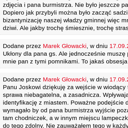
zdjęcia i pana burmistrza. Nie było jeszcze pa
Dopiero jak przybyli można było zacząć sadz
bizantynizację naszej władzy gminnej więc mni
dziwi. Ale jakby trochę śmiesznie, trochę stra
Dodane przez
Marek Głowacki
, w dniu
17.09.
Ukłony dla pana gs. Ale jednocześnie muszę 
mnie pan z tymi pomnikami. To jakaś obsesja
Dodane przez
Marek Głowacki
, w dniu
17.09.
Panu Joskowi dziękuję za wejście w wiodący t
sprawa niebagatelna, a zasadnicza. Wpływaj
identyfikację z miastem. Poważne podejście 
wymagało by od pana burmistrza wyjście poza
tam chodniczek, a w innym miejscu lampeczka
do tego zdolny. Nie zauważałem tego w każd