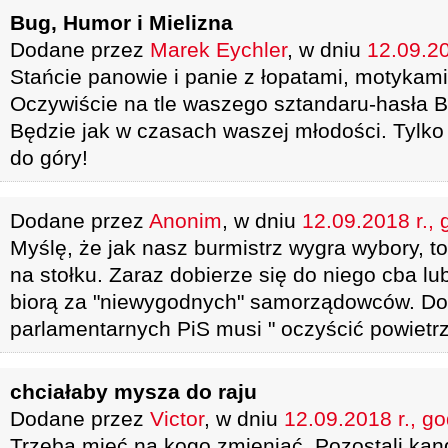
Bug, Humor i Mielizna
Dodane przez
Marek Eychler
, w dniu
12.09.20
Stańcie panowie i panie z łopatami, motykam
Oczywiście na tle waszego sztandaru-hasła B
Będzie jak w czasach waszej młodości. Tylko 
do góry!
Dodane przez
Anonim
, w dniu
12.09.2018 r., 
Myślę, że jak nasz burmistrz wygra wybory, to 
na stołku. Zaraz dobierze się do niego cba lub
biorą za "niewygodnych" samorządowców. D
parlamentarnych PiS musi " oczyścić powietrz
chciałaby mysza do raju
Dodane przez
Victor
, w dniu
12.09.2018 r., g
Trzeba mieć na kogo zmieniać. Pozostali kan