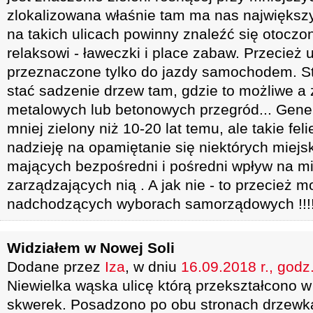
zlokalizowana właśnie tam ma nas największ
na takich ulicach powinny znaleźć się otoczon
relaksowi - ławeczki i place zabaw. Przecież 
przeznaczone tylko do jazdy samochodem. S
stać sadzenie drzew tam, gdzie to możliwe a
metalowych lub betonowych przegród... Gene
mniej zielony niż 10-20 lat temu, ale takie fel
nadzieję na opamiętanie się niektórych miej
mających bezpośredni i pośredni wpływ na mi
zarządzających nią . A jak nie - to przecież 
nadchodzących wyborach samorządowych !!!!
Widziałem w Nowej Soli
Dodane przez
Iza
, w dniu
16.09.2018 r., godz
Niewielka wąska ulicę którą przekształcono w
skwerek. Posadzono po obu stronach drzewka