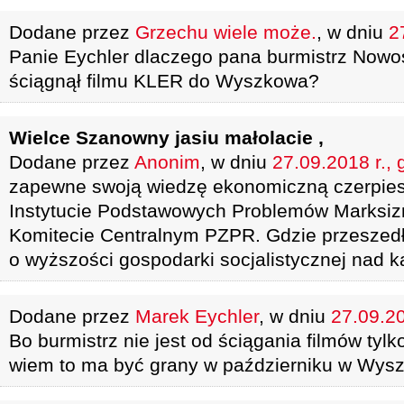
Dodane przez
Grzechu wiele może.
, w dniu
2
Panie Eychler dlaczego pana burmistrz Nowos
ściągnął filmu KLER do Wyszkowa?
Wielce Szanowny jasiu małolacie ,
Dodane przez
Anonim
, w dniu
27.09.2018 r., 
zapewne swoją wiedzę ekonomiczną czerpies
Instytucie Podstawowych Problemów Marksiz
Komitecie Centralnym PZPR. Gdzie przeszedłe
o wyższości gospodarki socjalistycznej nad ka
Dodane przez
Marek Eychler
, w dniu
27.09.20
Bo burmistrz nie jest od ściągania filmów tylko
wiem to ma być grany w październiku w Wysz