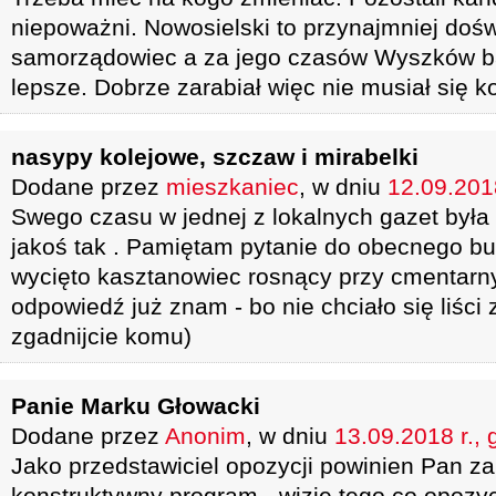
niepoważni. Nowosielski to przynajmniej doś
samorządowiec a za jego czasów Wyszków ba
lepsze. Dobrze zarabiał więc nie musiał się 
nasypy kolejowe, szczaw i mirabelki
Dodane przez
mieszkaniec
, w dniu
12.09.2018
Swego czasu w jednej z lokalnych gazet była 
jakoś tak . Pamiętam pytanie do obecnego bu
wycięto kasztanowiec rosnący przy cmentarn
odpowiedź już znam - bo nie chciało się liści
zgadnijcie komu)
Panie Marku Głowacki
Dodane przez
Anonim
, w dniu
13.09.2018 r., 
Jako przedstawiciel opozycji powinien Pan z
konstruktywny program - wizję tego co opozy