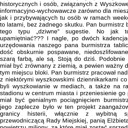
historycznych i osób, związanych z Wyszkow
informacyjno-wychowawcze zarówno dla mies
jak i przybywających tu osób w ramach weeke
to latami, bez żadnego skutku. Pan burmistrz
tego typu „dziwne” sugestie. No jak t
upamiętniać??? I nagle, po dwóch kadencjac
urzędowania naszego pana burmistrza tablic
dość obskurnie pospawane, niedoszlifowan
szarą farbą, ale są. Stoją do dziś. Podobnie
miał być zrównany z ziemią, a pewien ważny d
tym miejscu bloki. Pan burmistrz pracował na
z niektórymi wyszkowskimi dziennikarkami co 
byli wyszkowianie w mediach, a także na rau
stadionu w centrum miasta i przeniesienie g
miał być genialnym pociągnięciem burmistr
jego zaplecze było w ten projekt zaangażow
granicy histerii, włącznie z wybitną s
przewodniczącą Rady Miejskiej, panią Elżbiet
powietrzu miliony, za które miał zostać sprze