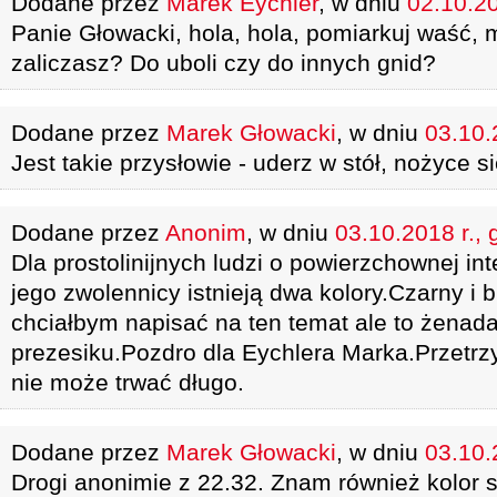
Dodane przez
Marek Eychler
, w dniu
02.10.20
Panie Głowacki, hola, hola, pomiarkuj waść, 
zaliczasz? Do uboli czy do innych gnid?
Dodane przez
Marek Głowacki
, w dniu
03.10.
Jest takie przysłowie - uderz w stół, nożyce 
Dodane przez
Anonim
, w dniu
03.10.2018 r., 
Dla prostolinijnych ludzi o powierzchownej int
jego zwolennicy istnieją dwa kolory.Czarny i bi
chciałbym napisać na ten temat ale to żenad
prezesiku.Pozdro dla Eychlera Marka.Przetrz
nie może trwać długo.
Dodane przez
Marek Głowacki
, w dniu
03.10.
Drogi anonimie z 22.32. Znam również kolor s