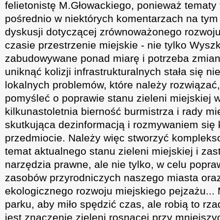
felietonistę M.Głowackiego, ponieważ tematy 
pośrednio w niektórych komentarzach na tym
dyskusji dotyczącej zrównoważonego rozwoju
czasie przestrzenie miejskie - nie tylko Wysz
zabudowywane ponad miarę i potrzeba zmiany
uniknąć kolizji infrastrukturalnych stała się 
lokalnych problemów, które należy rozwiązać
pomyśleć o poprawie stanu zieleni miejskiej 
kilkunastoletnia bierność burmistrza i rady miej
skutkująca dezinformacją i rozmywaniem się
przedmiocie. Należy więc stworzyć komplek
temat aktualnego stanu zieleni miejskiej i z
narzędzia prawne, ale nie tylko, w celu popra
zasobów przyrodniczych naszego miasta oraz
ekologicznego rozwoju miejskiego pejzażu..
parku, aby miło spędzić czas, ale robią to rz
jest znaczenie zieleni rosnącej przy mniejszy