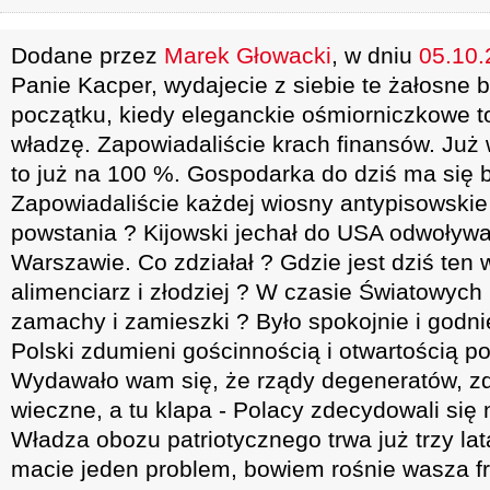
Dodane przez
Marek Głowacki
, w dniu
05.10.
Panie Kacper, wydajecie z siebie te żałosne
początku, kiedy eleganckie ośmiorniczkowe t
władzę. Zapowiadaliście krach finansów. Już
to już na 100 %. Gospodarka do dziś ma się 
Zapowiadaliście każdej wiosny antypisowskie
powstania ? Kijowski jechał do USA odwoływ
Warszawie. Co zdziałał ? Gdzie jest dziś ten 
alimenciarz i złodziej ? W czasie Światowych
zamachy i zamieszki ? Było spokojnie i godnie
Polski zdumieni gościnnością i otwartością po
Wydawało wam się, że rządy degeneratów, zd
wieczne, a tu klapa - Polacy zdecydowali się
Władza obozu patriotycznego trwa już trzy lata
macie jeden problem, bowiem rośnie wasza fr