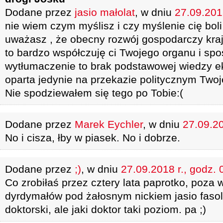
Dodane przez
jasio małolat
, w dniu
27.09.2018
nie wiem czym myślisz i czy myślenie cię boli 
uważasz , że obecny rozwój gospodarczy kraju
to bardzo współczuję ci Twojego organu i sp
wytłumaczenie to brak podstawowej wiedzy e
oparta jedynie na przekazie politycznym Twoje
Nie spodziewałem się tego po Tobie:(
Dodane przez
Marek Eychler
, w dniu
27.09.20
No i cisza, łby w piasek. No i dobrze.
Dodane przez
;)
, w dniu
27.09.2018 r., godz. 
Co zrobiłaś przez cztery lata paprotko, poza
dyrdymałów pod żałosnym nickiem jasio fasol
doktorski, ale jaki doktor taki poziom. pa ;)