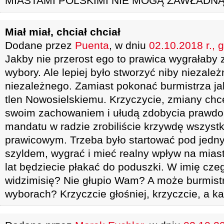
MIASTAMI POLSKIMI NIE MOGĄ ZAWŁADNĄĆ
Miał miał, chciał chciał
Dodane przez
Puenta
, w dniu
02.10.2018 r., 
Jakby nie przerost ego to prawica wygrałaby 
wybory. Ale lepiej było stworzyć niby niezale
niezależnego. Zamiast pokonać burmistrza jak
tlen Nowosielskiemu. Krzyczycie, zmiany chc
swoim zachowaniem i ułudą zdobycia prawd
mandatu w radzie zrobiliście krzywdę wszys
prawicowym. Trzeba było startować pod jedn
szyldem, wygrać i mieć realny wpływ na miast
lat będziecie płakać do poduszki. W imię cz
widzimisię? Nie głupio Wam? A może burmis
wyborach? Krzyczcie głośniej, krzyczcie, a ka