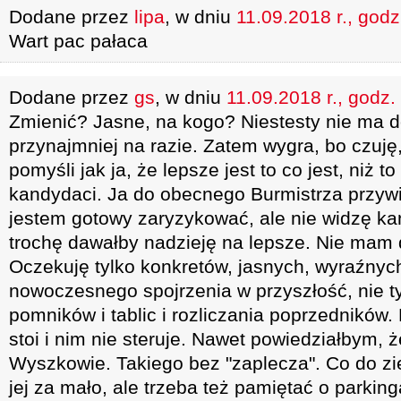
Dodane przez
lipa
, w dniu
11.09.2018 r., godz
Wart pac pałaca
Dodane przez
gs
, w dniu
11.09.2018 r., godz.
Zmienić? Jasne, na kogo? Niestesty nie ma 
przynajmniej na razie. Zatem wygra, bo czuję
pomyśli jak ja, że lepsze jest to co jest, niż t
kandydaci. Ja do obecnego Burmistrza przywi
jestem gotowy zaryzykować, ale nie widzę ka
trochę dawałby nadzieję na lepsze. Nie mam
Oczekuję tylko konkretów, jasnych, wyraźnyc
nowoczesnego spojrzenia w przyszłość, nie ty
pomników i tablic i rozliczania poprzedników. 
stoi i nim nie steruje. Nawet powiedziałbym,
Wyszkowie. Takiego bez "zaplecza". Co do zie
jej za mało, ale trzeba też pamiętać o parkin