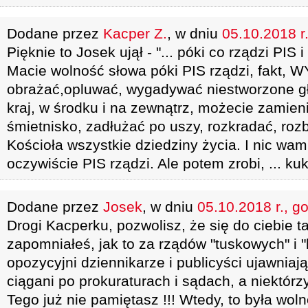
Dodane przez
Kacper Z.
, w dniu
05.10.2018 r
Pięknie to Josek ujął - "... póki co rządzi PI
Macie wolność słowa póki PIS rządzi, fakt, 
obrażać,opluwać, wygadywać niestworzone głu
kraj, w środku i na zewnątrz, możecie zamie
śmietnisko, zadłużać po uszy, rozkradać, roz
Kościoła wszystkie dziedziny życia. I nic wam 
oczywiście PIS rządzi. Ale potem zrobi, ... ku
Dodane przez
Josek
, w dniu
05.10.2018 r., g
Drogi Kacperku, pozwolisz, że się do ciebie t
zapomniałeś, jak to za rządów "tuskowych" i 
opozycyjni dziennikarze i publicyści ujawnia
ciągani po prokuraturach i sądach, a niektórzy
Tego już nie pamiętasz !!! Wtedy, to była wol