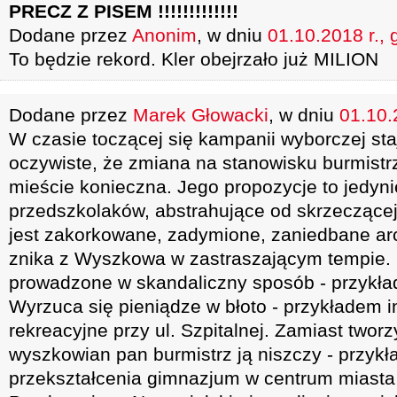
PRECZ Z PISEM !!!!!!!!!!!!!
Dodane przez
Anonim
, w dniu
01.10.2018 r., 
To będzie rekord. Kler obejrzało już MILION
Dodane przez
Marek Głowacki
, w dniu
01.10.
W czasie toczącej się kampanii wyborczej staj
oczywiste, że zmiana na stanowisku burmistr
mieście konieczna. Jego propozycje to jedyni
przedszkolaków, abstrahujące od skrzeczącej
jest zakorkowane, zadymione, zaniedbane arch
znika z Wyszkowa w zastraszającym tempie. 
prowadzone w skandaliczny sposób - przykła
Wyrzuca się pieniądze w błoto - przykładem i
rekreacyjne przy ul. Szpitalnej. Zamiast twor
wyszkowian pan burmistrz ją niszczy - przyk
przekształcenia gimnazjum w centrum miasta