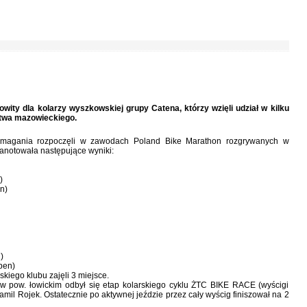
ity dla kolarzy wyszkowskiej grupy Catena, którzy wzięli udział w kilku
twa mazowieckiego.
magania rozpoczęli w zawodach Poland Bike Marathon rozgrywanych w
anotowała następujące wyniki:
)
n)
)
pen)
kiego klubu zajęli 3 miejsce.
 pow. łowickim odbył się etap kolarskiego cyklu ŻTC BIKE RACE (wyścigi
l Rojek. Ostatecznie po aktywnej jeździe przez cały wyścig finiszował na 2