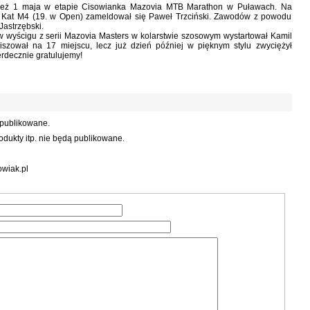
ież 1 maja w etapie Cisowianka Mazovia MTB Marathon w Puławach. Na
w Kat M4 (19. w Open) zameldował się Paweł Trzciński. Zawodów z powodu
Jastrzębski.
w wyścigu z serii Mazovia Masters w kolarstwie szosowym wystartował Kamil
iszował na 17 miejscu, lecz już dzień później w pięknym stylu zwyciężył
erdecznie gratulujemy!
 publikowane.
dukty itp. nie będą publikowane.
wiak.pl