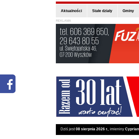
Aktualności
Stałe działy
Gminy
REKLAMA
Dziś jest
08 sierpnia 2026 r.
, imieniny
Cyprian