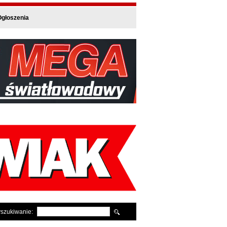
głoszenia
szukiwanie: