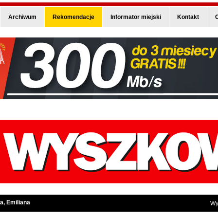
Archiwum
Rekomendacje
Informator miejski
Kontakt
O
a, Emiliana
Wy