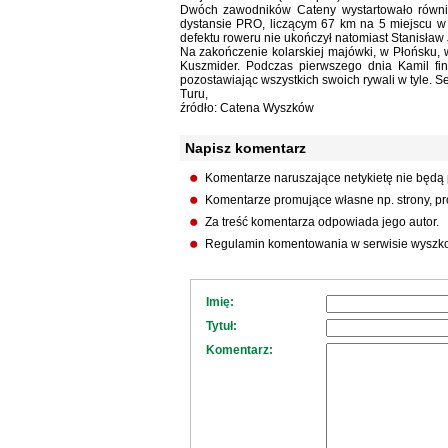
Dwóch zawodników Cateny wystartowało równ
dystansie PRO, liczącym 67 km na 5 miejscu 
defektu roweru nie ukończył natomiast Stanisław 
Na zakończenie kolarskiej majówki, w Płońsku, 
Kuszmider. Podczas pierwszego dnia Kamil fin
pozostawiając wszystkich swoich rywali w tyle. S
Turu,
źródło: Catena Wyszków
Napisz komentarz
Komentarze naruszające netykietę nie będą
Komentarze promujące własne np. strony, pro
Za treść komentarza odpowiada jego autor.
Regulamin komentowania w serwisie wyszko
Imię:
Tytuł:
Komentarz: