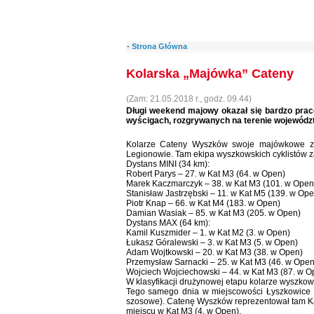
-
Strona Główna
Kolarska „Majówka” Cateny
(Zam: 21.05.2018 r., godz. 09.44)
Długi weekend majowy okazał się bardzo pracow
wyścigach, rozgrywanych na terenie wojewódz
Kolarze Cateny Wyszków swoje majówkowe z
Legionowie. Tam ekipa wyszkowskich cyklistów z
Dystans MINI (34 km):
Robert Parys – 27. w Kat M3 (64. w Open)
Marek Kaczmarczyk – 38. w Kat M3 (101. w Open
Stanisław Jastrzębski – 11. w Kat M5 (139. w Ope
Piotr Knap – 66. w Kat M4 (183. w Open)
Damian Wasiak – 85. w Kat M3 (205. w Open)
Dystans MAX (64 km):
Kamil Kuszmider – 1. w Kat M2 (3. w Open)
Łukasz Góralewski – 3. w Kat M3 (5. w Open)
Adam Wojtkowski – 20. w Kat M3 (38. w Open)
Przemysław Sarnacki – 25. w Kat M3 (46. w Open
Wojciech Wojciechowski – 44. w Kat M3 (87. w O
W klasyfikacji drużynowej etapu kolarze wyszkows
Tego samego dnia w miejscowości Łyszkowice w
szosowe). Catenę Wyszków reprezentował tam Kami
miejscu w Kat M3 (4. w Open).