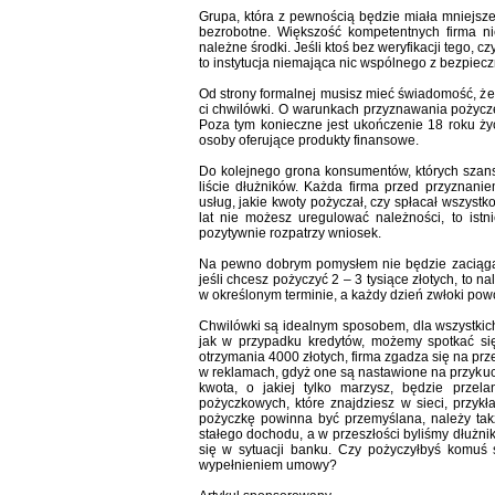
Grupa, która z pewnością będzie miała mniejsz
bezrobotne. Większość kompetentnych firma nie
należne środki. Jeśli ktoś bez weryfikacji tego, 
to instytucja niemająca nic wspólnego z bezpiec
Od strony formalnej musisz mieć świadomość, ż
ci chwilówki. O warunkach przyznawania pożycz
Poza tym konieczne jest ukończenie 18 roku ży
osoby oferujące produkty finansowe.
Do kolejnego grona konsumentów, których szans
liście dłużników. Każda firma przed przyznanie
usług, jakie kwoty pożyczał, czy spłacał wszystk
lat nie możesz uregulować należności, to istn
pozytywnie rozpatrzy wniosek.
Na pewno dobrym pomysłem nie będzie zaciągani
jeśli chcesz pożyczyć 2 – 3 tysiące złotych, to 
w określonym terminie, a każdy dzień zwłoki pow
Chwilówki są idealnym sposobem, dla wszystkich
jak w przypadku kredytów, możemy spotkać się
otrzymania 4000 złotych, firma zgadza się na prz
w reklamach, gdyż one są nastawione na przykuci
kwota, o jakiej tylko marzysz, będzie prze
pożyczkowych, które znajdziesz w sieci, przy
pożyczkę powinna być przemyślana, należy tak
stałego dochodu, a w przeszłości byliśmy dłużnik
się w sytuacji banku. Czy pożyczyłbyś komuś s
wypełnieniem umowy?