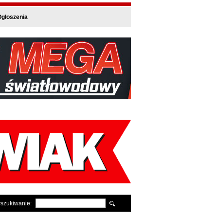
głoszenia
szukiwanie: