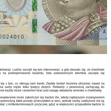
lewizji. Ludzie zaczęli się tym interesować, a gdy okazało się, że chwilówki
m na podreperowanie budżetu, lista zadowolonych klientów zaczęła się
się z tym, co oferują nam banki. Zwykły kredyt możemy otrzymać nawet na
ą na sumy rzędu kilku tysięcy złotych. Reklamy z pewnością zachęcają do
k nie każdy może i powinien brać pod uwagę składanie wniosku o chwilówkę.
h niespłacenie może zakończyć się bardzo źle, wtedy najlepszym rozwiązaniem
Z pewnością takie porady przeczytałeś w sieci, jednak osoby zadłużone nie są
stać z krótkoterminowych pożyczek, gdyż w większości przypadków będzie to