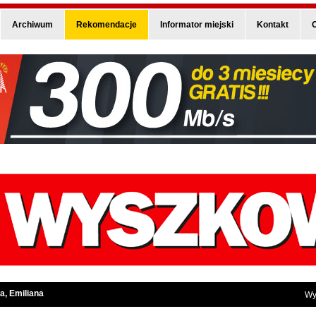
Archiwum
Rekomendacje
Informator miejski
Kontakt
O
a, Emiliana
Wy