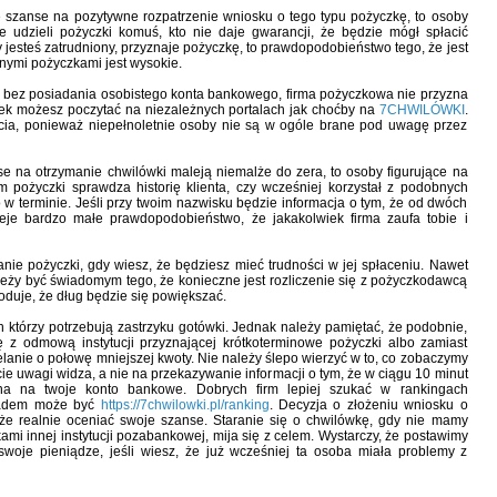
e szanse na pozytywne rozpatrzenie wniosku o tego typu pożyczkę, to osoby
 udzieli pożyczki komuś, kto nie daje gwarancji, że będzie mógł spłacić
czy jesteś zatrudniony, przyznaje pożyczkę, to prawdopodobieństwo tego, że jest
znymi pożyczkami jest wysokie.
e bez posiadania osobistego konta bankowego, firma pożyczkowa nie przyzna
ek możesz poczytać na niezależnych portalach jak choćby na
7CHWILÓWKI
.
cia, ponieważ niepełnoletnie osoby nie są w ogóle brane pod uwagę przez
e na otrzymanie chwilówki maleją niemalże do zera, to osoby figurujące na
m pożyczki sprawdza historię klienta, czy wcześniej korzystał z podobnych
o w terminie. Jeśli przy twoim nazwisku będzie informacja o tym, że od dwóch
ieje bardzo małe prawdopodobieństwo, że jakakolwiek firma zaufa tobie i
e pożyczki, gdy wiesz, że będziesz mieć trudności w jej spłaceniu. Nawet
należy być świadomym tego, że konieczne jest rozliczenie się z pożyczkodawcą
oduje, że dług będzie się powiększać.
 którzy potrzebują zastrzyku gotówki. Jednak należy pamiętać, że podobnie,
 z odmową instytucji przyznającej krótkoterminowe pożyczki albo zamiast
elanie o połowę mniejszej kwoty. Nie należy ślepo wierzyć w to, co zobaczymy
e uwagi widza, a nie na przekazywanie informacji o tym, że w ciągu 10 minut
lana na twoje konto bankowe. Dobrych firm lepiej szukać w rankingach
kładem może być
https://7chwilowki.pl/ranking
. Decyzja o złożeniu wniosku o
że realnie oceniać swoje szanse. Staranie się o chwilówkę, gdy nie mamy
ami innej instytucji pozabankowej, mija się z celem. Wystarczy, że postawimy
woje pieniądze, jeśli wiesz, że już wcześniej ta osoba miała problemy z