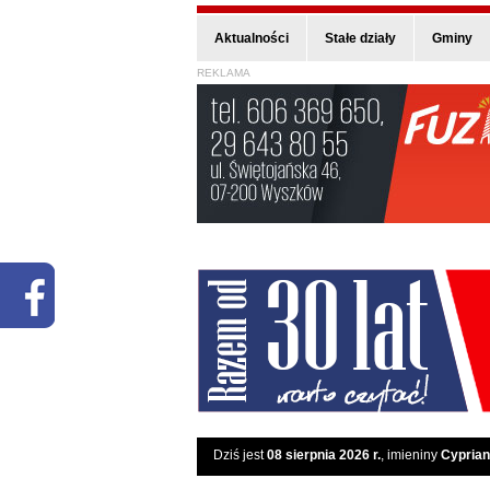
Aktualności
Stałe działy
Gminy
REKLAMA
Dziś jest
08 sierpnia 2026 r.
, imieniny
Cyprian