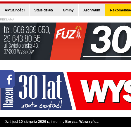
Aktualności
Stałe działy
Gminy
Archiwum
Rekomendac
REKLAMA
Dziś jest
10 sierpnia 2026 r.
, imieniny
Borysa, Wawrzyńca