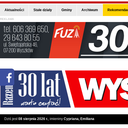
Aktualności
Stałe działy
Gminy
Archiwum
Rekomendac
REKLAMA
Dziś jest
08 sierpnia 2026 r.
, imieniny
Cypriana, Emiliana