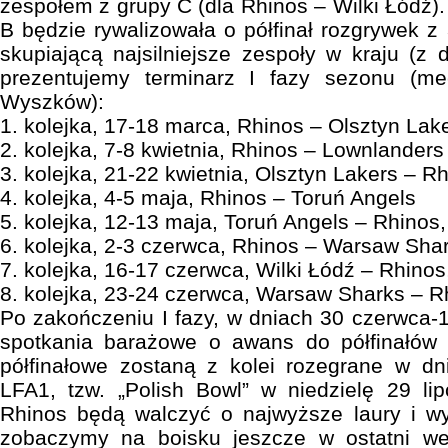
zespołem z grupy C (dla Rhinos – Wilki Łódź)
B będzie rywalizowała o półfinał rozgrywek z
skupiającą najsilniejsze zespoły w kraju (z 
prezentujemy terminarz I fazy sezonu (m
Wyszków):
1. kolejka, 17-18 marca, Rhinos – Olsztyn Lak
2. kolejka, 7-8 kwietnia, Rhinos – Lownlanders
3. kolejka, 21-22 kwietnia, Olsztyn Lakers – 
4. kolejka, 4-5 maja, Rhinos – Toruń Angels
5. kolejka, 12-13 maja, Toruń Angels – Rhinos,
6. kolejka, 2-3 czerwca, Rhinos – Warsaw Sha
7. kolejka, 16-17 czerwca, Wilki Łódź – Rhinos
8. kolejka, 23-24 czerwca, Warsaw Sharks – R
Po zakończeniu I fazy, w dniach 30 czerwca-1
spotkania barażowe o awans do półfinałów
półfinałowe zostaną z kolei rozegrane w dni
LFA1, tzw. „Polish Bowl” w niedzielę 29 li
Rhinos będą walczyć o najwyższe laury i 
zobaczymy na boisku jeszcze w ostatni we