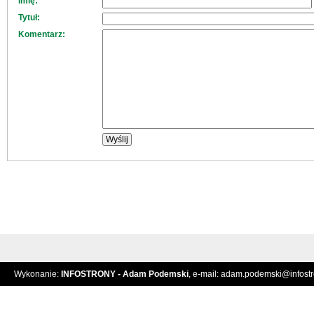
Imię:
Tytuł:
Komentarz:
Wykonanie:
INFOSTRONY - Adam Podemski
, e-mail:
adam.podemski@infostro