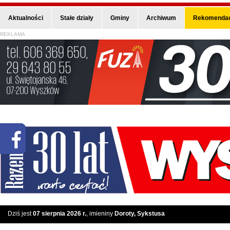
Aktualności
Stałe działy
Gminy
Archiwum
Rekomendac
REKLAMA
Dziś jest
07 sierpnia 2026 r.
, imieniny
Doroty, Sykstusa