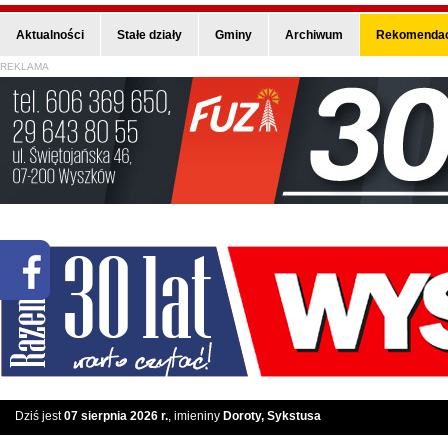
Aktualności
Stałe działy
Gminy
Archiwum
Rekomendac
REKLAMA
Dziś jest
07 sierpnia 2026 r.
, imieniny
Doroty, Sykstusa