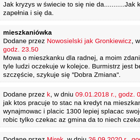
Jak kryzys w świecie to się nie da...........Jak
zapełnia i się da.
mieszkaniówka
Dodane przez
Nowosielski jak Gronkiewicz
, 
godz. 23.50
Mowa o mieszkanku dla radnej, a moim zdani
tyle ludzi oczekuje w kolejce. Burmistrz jest 
szczęście, szykuje się "Dobra Zmiana".
Dodane przez
k
, w dniu
09.01.2018 r., godz. 
jak ktos pracuje to stac na kredyt na mieszka
wynajmowac i placic 1300 lepiej splacac swoje
robic tylko czekac az gmina da to niech czek
Dodane przez
Mirek
, w dniu
26.09.2020 r., go