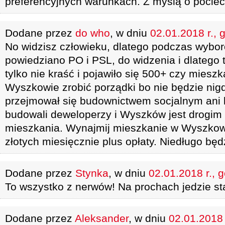
preferencyjnych warunkach. Z myślą o pocie
Dodane przez
do who
, w dniu
02.01.2018 r., 
No widzisz człowieku, dlatego podczas wybo
powiedziano PO i PSL, do widzenia i dlatego t
tylko nie kraść i pojawiło się 500+ czy miesz
Wyszkowie zrobić porządki bo nie będzie nigdy
przejmował się budownictwem socjalnym an
budowali deweloperzy i Wyszków jest drogim
mieszkania. Wynajmij mieszkanie w Wyszkow
złotych miesięcznie plus opłaty. Niedługo bę
Dodane przez
Stynka
, w dniu
02.01.2018 r., 
To wszystko z nerwów! Na prochach jedzie stą
Dodane przez
Aleksander
, w dniu
02.01.2018 