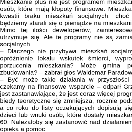
Mieszkanie plus nie jest programem mieszkań 
osób, które mają kłopoty finansowe. Mieszka
kwestii braku mieszkań socjalnych, cho
będziemy starali się o pieniądze na mieszkan
Mimo tej ilości deweloperów, zainteresow
utrzymuje się. Ale te programy nie są zami
socjalnych.
– Dlaczego nie przybywa mieszkań socjaln
opróżnienie lokalu wskutek śmierci, wypr
porzucenia mieszkania? Może gmina p
zbudowania? – zabrał głos Waldemar Paradow
– Być może takie działania w przyszłości
czekamy na finansowe wsparcie – odparł Grz
jest zastanawiające, że jest coraz więcej pro
biedy teoretyczne się zmniejsza, rocznie pod
a co roku do listy oczekujących dopisują s
dzieci lub wnuki osób, które dostały mieszka
60. Należałoby się zastanowić nad działaniem
opieka a pomoc.