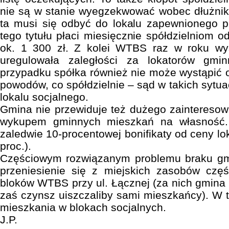
nie są w stanie wyegzekwować wobec dłużnik
ta musi się odbyć do lokalu zapewnionego 
tego tytułu płaci miesięcznie spółdzielniom
ok. 1 300 zł. Z kolei WTBS raz w roku wy
uregulowała zaległości za lokatorów gm
przypadku spółka również nie może wystąpić 
powodów, co spółdzielnie – sąd w takich sytu
lokalu socjalnego.
Gmina nie przewiduje też dużego zaintereso
wykupem gminnych mieszkań na własność.
zaledwie 10-procentowej bonifikaty od ceny lok
proc.).
Częściowym rozwiązanym problemu braku gm
przeniesienie się z miejskich zasobów czę
bloków WTBS przy ul. Łącznej (za nich gmina 
zaś czynsz uiszczaliby sami mieszkańcy). W t
mieszkania w blokach socjalnych.
J.P.