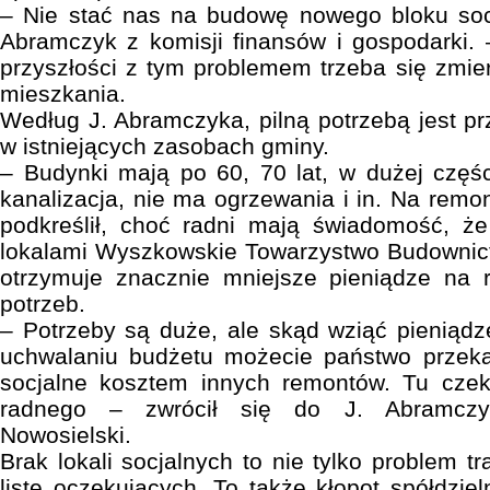
– Nie stać nas na budowę nowego bloku socj
Abramczyk z komisji finansów i gospodarki. 
przyszłości z tym problemem trzeba się zmi
mieszkania.
Według J. Abramczyka, pilną potrzebą jest 
w istniejących zasobach gminy.
– Budynki mają po 60, 70 lat, w dużej części
kanalizacja, nie ma ogrzewania i in. Na remon
podkreślił, choć radni mają świadomość, ż
lokalami Wyszkowskie Towarzystwo Budownic
otrzymuje znacznie mniejsze pieniądze na 
potrzeb.
– Potrzeby są duże, ale skąd wziąć pieniądze
uchwalaniu budżetu możecie państwo przeka
socjalne kosztem innych remontów. Tu cze
radnego – zwrócił się do J. Abramczyk
Nowosielski.
Brak lokali socjalnych to nie tylko problem 
listę oczekujących. To także kłopot spółdzie