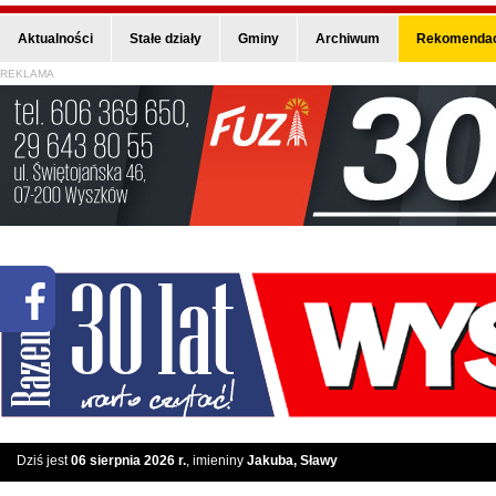
Aktualności
Stałe działy
Gminy
Archiwum
Rekomendac
REKLAMA
Dziś jest
06 sierpnia 2026 r.
, imieniny
Jakuba, Sławy