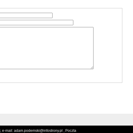
i
, e-mail:
adam.podemski@infostrony.pl ,
Poczta