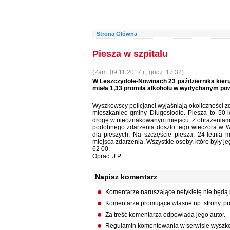
-
Strona Główna
Piesza w szpitalu
(Zam: 09.11.2017 r., godz. 17.32)
W Leszczydole-Nowinach 23 października kieruj
miała 1,33 promila alkoholu w wydychanym pow
Wyszkowscy policjanci wyjaśniają okoliczności z
mieszkaniec gminy Długosiodło. Piesza to 50-l
drogę w nieoznakowanym miejscu. Z obrażeniami 
podobnego zdarzenia doszło tego wieczora w W
dla pieszych. Na szczęście piesza, 24-letnia 
miejsca zdarzenia. Wszystkie osoby, które były 
62 00.
Oprac. J.P.
Napisz komentarz
Komentarze naruszające netykietę nie będą
Komentarze promujące własne np. strony, pro
Za treść komentarza odpowiada jego autor.
Regulamin komentowania w serwisie wyszko