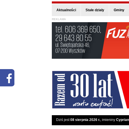
Aktualności
Stałe działy
Gminy
REKLAMA
Dziś jest
08 sierpnia 2026 r.
, imieniny
Cyprian