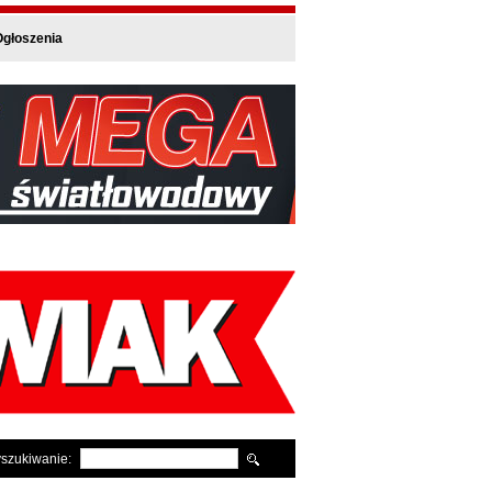
głoszenia
szukiwanie: