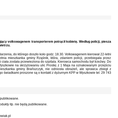
ący volkswagenem transporterem potrącił kobietę. Według policji, piesza
ietrzu.
darzenia, do którego doszło koło godz. 18.30. Volkswagenem kierował 22-letni
etnia mieszkanka gminy Rząśnik, która, zdaniem policji, przebiegała przez
ciała została przewieziona do szpitala. Kierowca samochodu był trzeźwy. Do
yszkowie na skrzyżowaniu ulic Prostej z 1 Maja na oznakowanym przejściu
mieszkanka gminy Brańszczyk, nie odniosła obrażeń, ale sprawca zbiegł z
jego świadkami proszone są o kontakt z dyżurnym KPP w Wyszkowie tel. 29 743
 publikowane.
dukty itp. nie będą publikowane.
wiak.pl