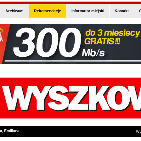
Archiwum
Rekomendacje
Informator miejski
Kontakt
O
a, Emiliana
Wy