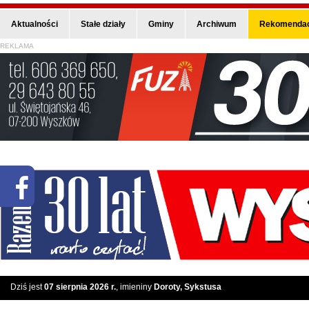
Aktualności
Stałe działy
Gminy
Archiwum
Rekomendac
REKLAMA
Dziś jest
07 sierpnia 2026 r.
, imieniny
Doroty, Sykstusa