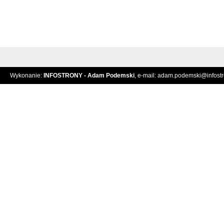
Wykonanie:
INFOSTRONY - Adam Podemski
, e-mail:
adam.podemski@infostro