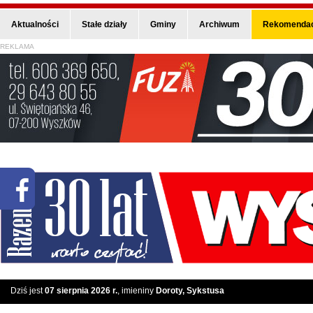
Aktualności
Stałe działy
Gminy
Archiwum
Rekomendac
REKLAMA
Dziś jest
07 sierpnia 2026 r.
, imieniny
Doroty, Sykstusa