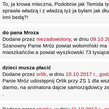
To, ja krowa mleczna, Podobnie jak Temida t
sprawie władzą i z władzą tyż ja byłam jak dł
inni bedą?!
do pana Mroza
Dodane przez
niezadowolony
, w dniu
09.10.2
Szanowny Panie Mróz powiat wołomiński ma 
mieszkańców a powiat wyszkowski 73 tysiące
dzieci musza płacić
Dodane przez
orlik
, w dniu
10.10.2017 r., god
Panie Mróz udostępnij Orlik przy ZS 1 dla wsz
darmo, na animatora dajcie samorządowcy ze
.