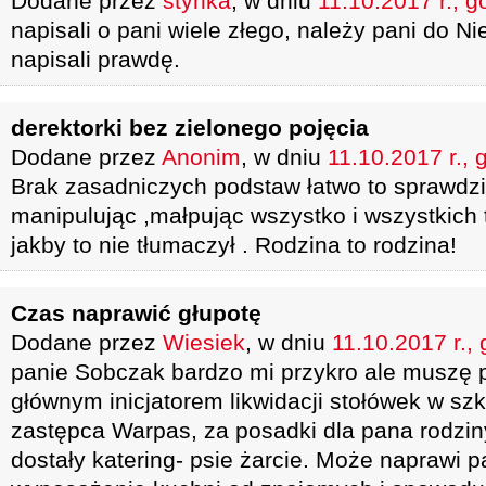
Dodane przez
stynka
, w dniu
11.10.2017 r., g
napisali o pani wiele złego, należy pani do Ni
napisali prawdę.
derektorki bez zielonego pojęcia
Dodane przez
Anonim
, w dniu
11.10.2017 r., 
Brak zasadniczych podstaw łatwo to sprawdzić
manipulując ,małpując wszystko i wszystkich 
jakby to nie tłumaczył . Rodzina to rodzina!
Czas naprawić głupotę
Dodane przez
Wiesiek
, w dniu
11.10.2017 r.,
panie Sobczak bardzo mi przykro ale muszę 
głównym inicjatorem likwidacji stołówek w szk
zastępca Warpas, za posadki dla pana rodzin
dostały katering- psie żarcie. Może naprawi p