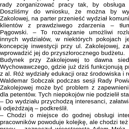
rady zorganizować pracy tak, by obsługa 
Doszliśmy do wniosku, że można by wyb
Zakolowej, na parter przenieść wydział komunik
klientów z prawdziwego zdarzenia – tłu
Pągowski. – To rozwiązanie umożliwi rozlu
innych wydziałów, w niektórych pokojach j
koncepcję inwestycji przy ul. Zakolejowej, z
wprowadzić jej do przyszłorocznego budżetu.
Budynek przy Zakolejowej to dawna sied
Wychowawczego, gdzie już dziś funkcjonują pr
z al. Róż wydziały edukacji oraz środowiska i r
Waldemar Sobczak podczas sesji Rady Powiat
Zakolejowej może być problem z zapewnien
dla petentów. Tych niepokojów nie podzielił sta
– Do wydziału przychodzą interesanci, załatw
i odjeżdżają – podkreślił.
– Chodzi o miejsce do godnej obsługi inte
pracowników powoduje kolejkę, ale chodzi te
pracy – zaznaczył wicestarosta Adam Mróz. 