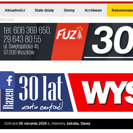
Aktualności
Stałe działy
Gminy
Archiwum
Rekomendac
REKLAMA
Dziś jest
06 sierpnia 2026 r.
, imieniny
Jakuba, Sławy