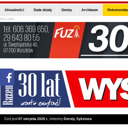
Aktualności
Stałe działy
Gminy
Archiwum
Rekomendac
REKLAMA
Dziś jest
07 sierpnia 2026 r.
, imieniny
Doroty, Sykstusa