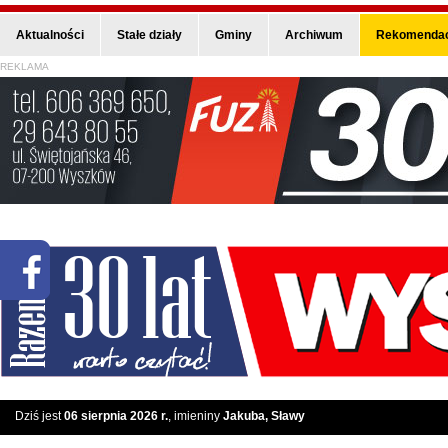
Aktualności
Stałe działy
Gminy
Archiwum
Rekomendac
REKLAMA
Dziś jest
06 sierpnia 2026 r.
, imieniny
Jakuba, Sławy