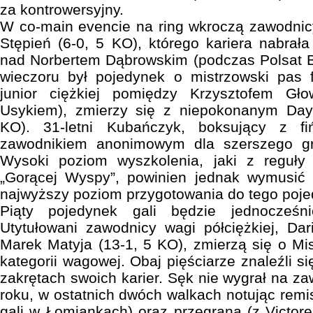
za kontrowersyjny.
W co-main evencie na ring wkroczą zawodnicy
Stępień (6-0, 5 KO), którego kariera nabrał
nad Norbertem Dąbrowskim (podczas Polsat B
wieczoru był pojedynek o mistrzowski pas
junior ciężkiej pomiędzy Krzysztofem G
Usykiem), zmierzy się z niepokonanym Day
KO). 31-letni Kubańczyk, boksujący z fi
zawodnikiem anonimowym dla szerszego gr
Wysoki poziom wyszkolenia, jaki z reguły 
„Gorącej Wyspy”, powinien jednak wymusić 
najwyższy poziom przygotowania do tego poje
Piąty pojedynek gali będzie jednocześn
Utytułowani zawodnicy wagi półciężkiej, Da
Marek Matyja (13-1, 5 KO), zmierzą się o Mis
kategorii wagowej. Obaj pięściarze znaleźli s
zakrętach swoich karier. Sęk nie wygrał na 
roku, w ostatnich dwóch walkach notując remi
gali w Łomiankach) oraz przegraną (z Victo