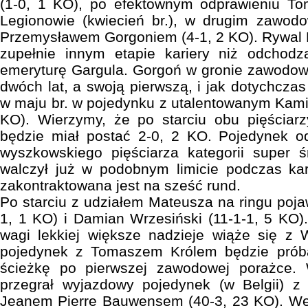
(1-0, 1 KO), po efektownym odprawieniu To
Legionowie (kwiecień br.), w drugim zawod
Przemysławem Gorgoniem (4-1, 2 KO). Rywal 
zupełnie innym etapie kariery niż odchod
emeryturę Gargula. Gorgoń w gronie zawodow
dwóch lat, a swoją pierwszą, i jak dotychczas
w maju br. w pojedynku z utalentowanym Kamil
KO). Wierzymy, że po starciu obu pięściarz
będzie miał postać 2-0, 2 KO. Pojedynek o
wyszkowskiego pięściarza kategorii super ś
walczył już w podobnym limicie podczas kar
zakontraktowana jest na sześć rund.
Po starciu z udziałem Mateusza na ringu poja
1, 1 KO) i Damian Wrzesiński (11-1-1, 5 KO).
wagi lekkiej większe nadzieje wiąże się z 
pojedynek z Tomaszem Królem będzie prób
ścieżkę po pierwszej zawodowej porażce. 
przegrał wyjazdowy pojedynek (w Belgii) z
Jeanem Pierre Bauwensem (40-3, 23 KO). Wer