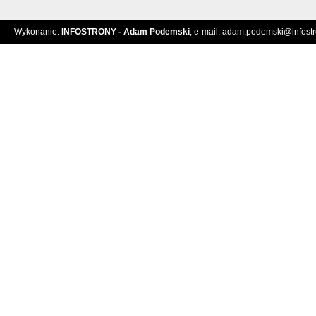
Wykonanie:
INFOSTRONY - Adam Podemski
, e-mail:
adam.podemski@infostro