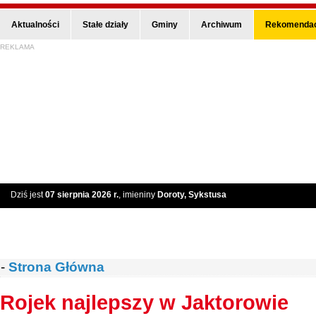
Aktualności
Stałe działy
Gminy
Archiwum
Rekomendac
REKLAMA
Dziś jest
07 sierpnia 2026 r.
, imieniny
Doroty, Sykstusa
-
Strona Główna
Rojek najlepszy w Jaktorowie