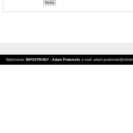
Wykonanie:
INFOSTRONY - Adam Podemski
, e-mail:
adam.podemski@infostro