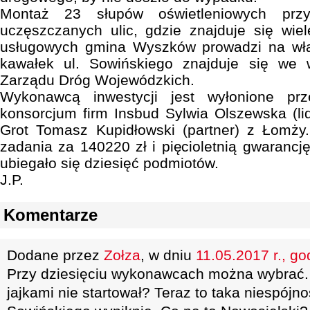
Montaż 23 słupów oświetleniowych przy
uczęszczanych ulic, gdzie znajduje się wie
usługowych gmina Wyszków prowadzi na wła
kawałek ul. Sowińskiego znajduje się we 
Zarządu Dróg Wojewódzkich.
Wykonawcą inwestycji jest wyłonione pr
konsorcjum firm Insbud Sylwia Olszewska (lid
Grot Tomasz Kupidłowski (partner) z Łomży
zadania za 140220 zł i pięcioletnią gwarancj
ubiegało się dziesięć podmiotów.
J.P.
Komentarze
Dodane przez
Zołza
, w dniu
11.05.2017 r., go
Przy dziesięciu wykonawcach można wybrać.
jajkami nie startował? Teraz to taka niespójn