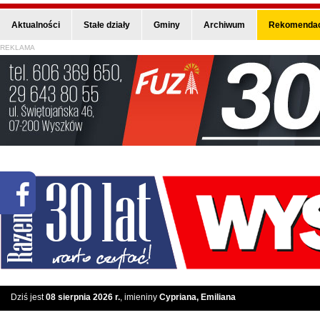
Aktualności
Stałe działy
Gminy
Archiwum
Rekomendac
REKLAMA
Dziś jest
08 sierpnia 2026 r.
, imieniny
Cypriana, Emiliana