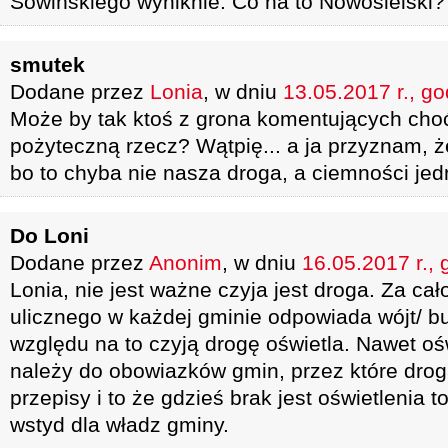
Sowińskiego wyniknie. Co na to Nowosielski?
smutek
Dodane przez
Lonia
, w dniu
13.05.2017 r., go
Może by tak ktoś z grona komentujących choć
pożyteczną rzecz? Wątpię... a ja przyznam, że
bo to chyba nie nasza droga, a ciemności jed
Do Loni
Dodane przez
Anonim
, w dniu
16.05.2017 r., 
Lonia, nie jest ważne czyja jest droga. Za cał
ulicznego w każdej gminie odpowiada wójt/ bu
względu na to czyją drogę oświetla. Nawet oś
należy do obowiazków gmin, przez które droga
przepisy i to że gdzieś brak jest oświetlenia t
wstyd dla władz gminy.