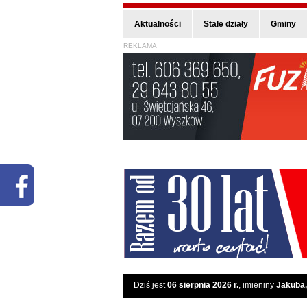
Aktualności
Stałe działy
Gminy
REKLAMA
Dziś jest
06 sierpnia 2026 r.
, imieniny
Jakuba,