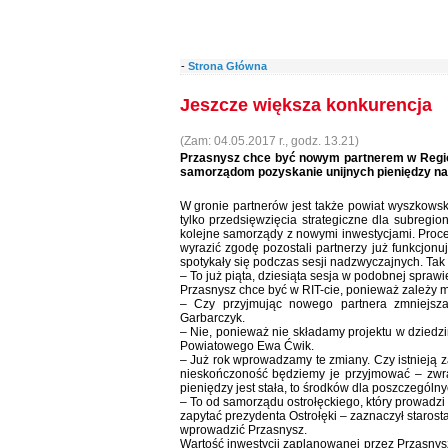
-
Strona Główna
Jeszcze większa konkurencja
(Zam: 04.05.2017 r., godz. 13.21)
Przasnysz chce być nowym partnerem w Region
samorządom pozyskanie unijnych pieniędzy na 
W gronie partnerów jest także powiat wyszkowski
tylko przedsięwzięcia strategiczne dla subregio
kolejne samorządy z nowymi inwestycjami. Proc
wyrazić zgodę pozostali partnerzy już funkcjo
spotykały się podczas sesji nadzwyczajnych. Tak 
– To już piąta, dziesiąta sesja w podobnej spraw
Przasnysz chce być w RIT-cie, ponieważ zależy 
– Czy przyjmując nowego partnera zmniejsz
Garbarczyk.
– Nie, ponieważ nie składamy projektu w dziedzi
Powiatowego Ewa Ćwik.
– Już rok wprowadzamy te zmiany. Czy istnieją 
nieskończoność będziemy je przyjmować – zwr
pieniędzy jest stała, to środków dla poszczególn
– To od samorządu ostrołęckiego, który prowadzi
zapytać prezydenta Ostrołęki – zaznaczył starost
wprowadzić Przasnysz.
Wartość inwestycji zaplanowanej przez Przasnysz 