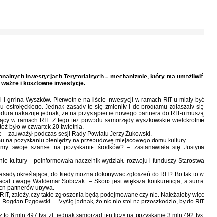
alnych Inwestycjach Terytorialnych – mechanizmie, który ma umożliwić
ważne i kosztowne inwestycje.
 i gmina Wyszków. Pierwotnie na liście inwestycji w ramach RIT-u miały być
nu ostrołęckiego. Jednak zasady te się zmieniły i do programu zgłaszały się
edura nakazuje jednak, że na przystąpienie nowego partnera do RIT-u muszą
nujący w ramach RIT. Z tego też powodu samorządy wyszkowskie wielokrotnie
też było w czwartek 20 kwietnia.
ie – zauważył podczas sesji Rady Powiatu Jerzy Żukowski.
mu na pozyskaniu pieniędzy na przebudowę miejscowego domu kultury.
amy swoje szanse na pozyskanie środków? – zastanawiała się Justyna
nie kultury – poinformowała naczelnik wydziału rozwoju i funduszy Starostwa
zasady określające, do kiedy można dokonywać zgłoszeń do RIT? Bo tak to w
acał uwagę Waldemar Sobczak. – Skoro jest większa konkurencja, a suma
ych partnerów ubywa.
 RIT, zależy, czy takie zgłoszenia będą podejmowane czy nie. Należałoby więc
a Bogdan Pągowski. – Myślę jednak, że nic nie stoi na przeszkodzie, by do RIT
to 6 mln 497 tys. zł, jednak samorząd ten liczy na pozyskanie 3 mln 492 tys.