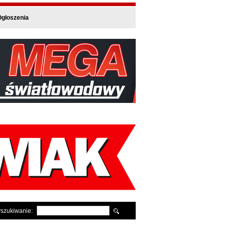
głoszenia
szukiwanie: