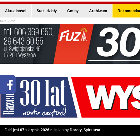
Aktualności
Stałe działy
Gminy
Archiwum
Rekomendac
REKLAMA
Dziś jest
07 sierpnia 2026 r.
, imieniny
Doroty, Sykstusa