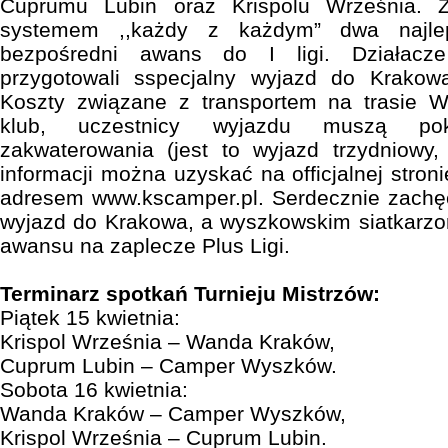
Cuprumu Lubin oraz Krispolu Września. Z
systemem ,,każdy z każdym” dwa najlep
bezpośredni awans do I ligi. Działacz
przygotowali sspecjalny wyjazd do Krakow
Koszty związane z transportem na trasie 
klub, uczestnicy wyjazdu muszą pok
zakwaterowania (jest to wyjazd trzydniowy,
informacji można uzyskać na officjalnej stroni
adresem www.kscamper.pl. Serdecznie zach
wyjazd do Krakowa, a wyszkowskim siatkarz
awansu na zaplecze Plus Ligi.
Terminarz spotkań Turnieju Mistrzów:
Piątek 15 kwietnia:
Krispol Września – Wanda Kraków,
Cuprum Lubin – Camper Wyszków.
Sobota 16 kwietnia:
Wanda Kraków – Camper Wyszków,
Krispol Września – Cuprum Lubin.