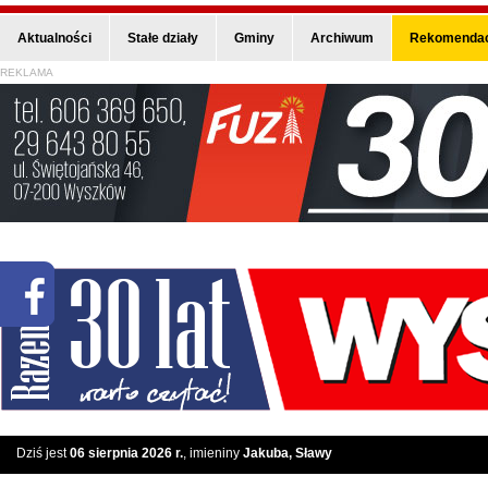
Aktualności
Stałe działy
Gminy
Archiwum
Rekomendac
REKLAMA
Dziś jest
06 sierpnia 2026 r.
, imieniny
Jakuba, Sławy