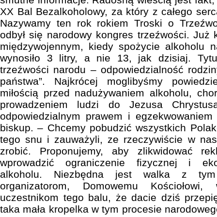
XX Bal Bezalkoholowy, za który z całego serca
Nazywamy ten rok rokiem Troski o Trzeźw
odbył się narodowy kongres trzeźwości. Już k
międzywojennym, kiedy spożycie alkoholu n
wynosiło 3 litry, a nie 13, jak dzisiaj. Ty
trzeźwości narodu – odpowiedzialność rodzin
państwa”. Najkrócej moglibyśmy powiedzi
miłością przed nadużywaniem alkoholu, chor
prowadzeniem ludzi do Jezusa Chrystus
odpowiedzialnym prawem i egzekwowaniem 
biskup. – Chcemy pobudzić wszystkich Polakó
tego snu i zauważyli, ze rzeczywiście w nas
zrobić. Proponujemy, aby zlikwidować rek
wprowadzić ograniczenie fizycznej i ek
alkoholu. Niezbędna jest walka z tym
organizatorom, Domowemu Kościołowi,
uczestnikom tego balu, że dacie dziś przepi
taka mała kropelka w tym procesie narodoweg