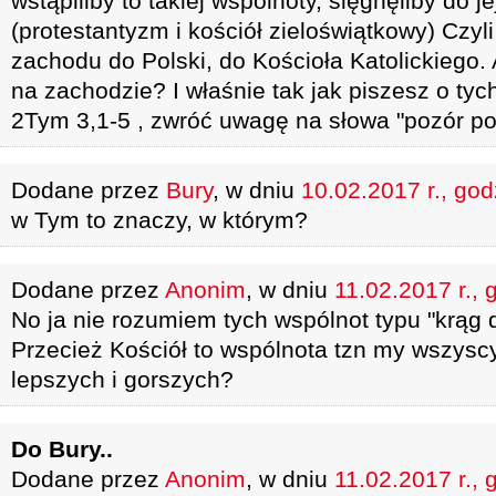
wstąpiliby to takiej wspólnoty, sięgnęliby do je
(protestantyzm i kościół zieloświątkowy) Czyli 
zachodu do Polski, do Kościoła Katolickiego. 
na zachodzie? I właśnie tak jak piszesz o tyc
2Tym 3,1-5 , zwróć uwagę na słowa "pozór pob
Dodane przez
Bury
, w dniu
10.02.2017 r., god
w Tym to znaczy, w którym?
Dodane przez
Anonim
, w dniu
11.02.2017 r., 
No ja nie rozumiem tych wspólnot typu "krą
Przecież Kościół to wspólnota tzn my wszyscy
lepszych i gorszych?
Do Bury..
Dodane przez
Anonim
, w dniu
11.02.2017 r., 