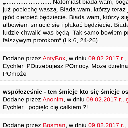
„........................... Natomiast biada wam, 
już pociechę waszą. Biada wam, którzy teraz 
głód cierpieć będziecie. Biada wam, którzy się
albowiem smucić się i płakać będziecie. Bia
ludzie chwalić was będą. Tak samo bowiem pr
fałszywym prorokom“ (Łk 6, 24-26).
Dodane przez
AntyBox
, w dniu
09.02.2017 r.,
Eychler, POtrzebujesz POmocy. Może dzielna
POmoże
współcześnie - ten śmieje kto się śmieje os
Dodane przez
Anonim
, w dniu
09.02.2017 r., 
Eychler , pogięło cię całkiem ?!
Dodane przez
Bosman
, w dniu
09.02.2017 r.,