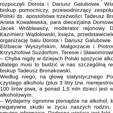
rozpoczęli Dorota i Dariusz Galubowie. Wś
biskup pomocniczy, przewodniczący zespołu
Polski ds. apostolstwa trzeźwości Tadeusz Br
Aneta Kowalewska, para diecezjalna Domowe
Jacek Wróblewscy, moderator rejonowy 
Kazimierz Wądołowski, księża, przedstawicie
organizację balu Dorota i Dariusz Galubowie 
Elżbiecie Wyszyńskim, Małgorzacie i Piotr
Krzysztofowi Suzdorfom, Teresie i Sławomirow
– Chyba nigdy w dziejach Polski spożycie alkoh
dlatego musi to budzić w nas szczególną ref
biskup Tadeusz Bronakowski.
Według niego, na głowę statystycznego Po
czystego alkoholu (plus 3 litry tzw. nierejest
100 lirów piwa, a ponad 1,5 mln dzieci jest
alkoholowym.
– Wydajemy ogromne pieniądze na alkohol, któ
negatywne skutki w życiu naszych rodzin,
smutne informacje. Radosną wieścią jest fakt, 