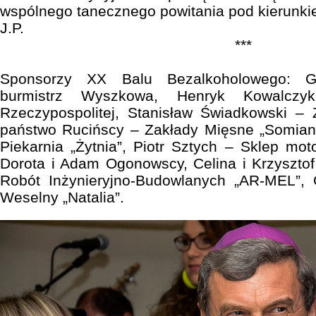
wspólnego tanecznego powitania pod kierunki
J.P.
***
Sponsorzy XX Balu Bezalkoholowego: Gr
burmistrz Wyszkowa, Henryk Kowalc
Rzeczypospolitej, Stanisław Świadkowski – Z
państwo Rucińscy – Zakłady Mięsne „Somian
Piekarnia „Żytnia”, Piotr Sztych – Sklep mot
Dorota i Adam Ogonowscy, Celina i Krzysztof
Robót Inżynieryjno-Budowlanych „AR-MEL”,
Weselny „Natalia”.