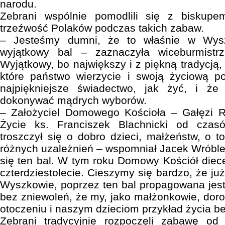
narodu.
Zebrani wspólnie pomodlili się z biskup
trzeźwość Polaków podczas takich zabaw.
– Jesteśmy dumni, że to właśnie w Wys
wyjątkowy bal – zaznaczyła wiceburmist
Wyjątkowy, bo największy i z piękną tradycją,
które państwo wierzycie i swoją życiową po
najpiękniejsze świadectwo, jak żyć, i ż
dokonywać mądrych wyborów.
– Założyciel Domowego Kościoła – Gałęzi R
Życie ks. Franciszek Blachnicki od cza
troszczył się o dobro dzieci, małżeństw, o to
różnych uzależnień – wspomniał Jacek Wróblew
się ten bal. W tym roku Domowy Kościół diece
czterdziestolecie. Cieszymy się bardzo, że ju
Wyszkowie, poprzez ten bal propagowana jest 
bez zniewoleń, że my, jako małżonkowie, dor
otoczeniu i naszym dzieciom przykład życia be
Zebrani tradycyjnie rozpoczęli zabawę od