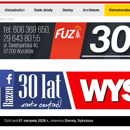
Aktualności
Stałe działy
Gminy
Archiwum
Rekomendac
REKLAMA
Dziś jest
07 sierpnia 2026 r.
, imieniny
Doroty, Sykstusa