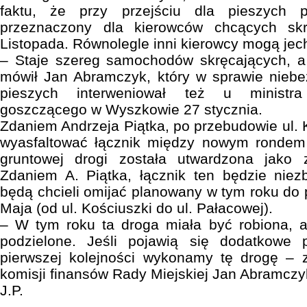
faktu, że przy przejściu dla pieszych 
przeznaczony dla kierowców chcących sk
Listopada. Równolegle inni kierowcy mogą jec
– Staje szereg samochodów skręcających, a
mówił Jan Abramczyk, który w sprawie niebe
pieszych interweniował też u ministr
goszczącego w Wyszkowie 27 stycznia.
Zdaniem Andrzeja Piątka, po przebudowie ul. 
wyasfaltować łącznik między nowym rondem 
gruntowej drogi została utwardzona jako
Zdaniem A. Piątka, łącznik ten będzie niez
będą chcieli omijać planowany w tym roku do 
Maja (od ul. Kościuszki do ul. Pałacowej).
– W tym roku ta droga miała być robiona, al
podzielone. Jeśli pojawią się dodatkowe 
pierwszej kolejności wykonamy tę drogę – 
komisji finansów Rady Miejskiej Jan Abramczy
J.P.