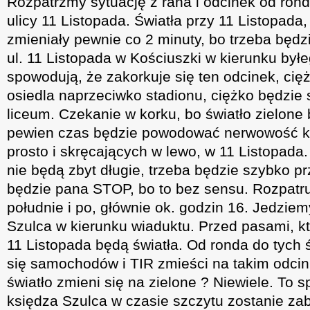
Rozpatrzmy sytuację z rana i odcinek od ron
ulicy 11 Listopada. Światła przy 11 Listopada,
zmieniały pewnie co 2 minuty, bo trzeba będz
ul. 11 Listopada w Kościuszki w kierunku by
spowodują, że zakorkuje się ten odcinek, cię
osiedla naprzeciwko stadionu, ciężko będzie 
liceum. Czekanie w korku, bo światło zielone 
pewien czas będzie powodować nerwowość k
prosto i skręcających w lewo, w 11 Listopada.
nie będą zbyt długie, trzeba będzie szybko pr
będzie pana STOP, bo to bez sensu. Rozpatr
południe i po, głównie ok. godzin 16. Jedzie
Szulca w kierunku wiaduktu. Przed pasami, k
11 Listopada będą światła. Od ronda do tych św
się samochodów i TIR zmieści na takim odcink
światło zmieni się na zielone ? Niewiele. To 
księdza Szulca w czasie szczytu zostanie z