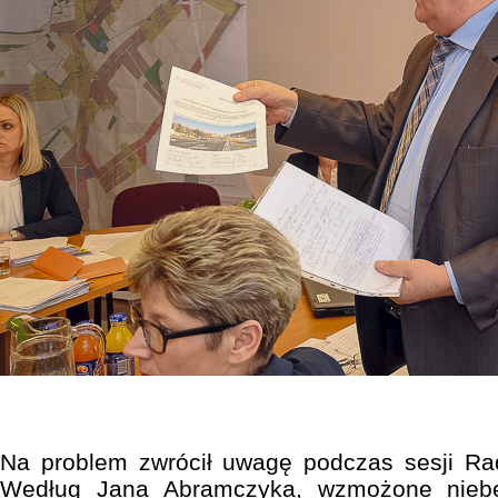
Na problem zwrócił uwagę podczas sesji Rad
Według Jana Abramczyka, wzmożone niebe