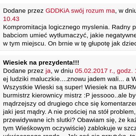
Dodane przez
GDDKiA swój rozum ma
, w dn
10.43
Kompromitacja logicznego myslenia. Radny p
babciom umieć wytłumaczyć, jakie negatywne 
w tym miejscu. On brnie w tę głupotę jak dzi
Wiesiek na prezydenta!!!
Dodane przez
ja
, w dniu
05.02.2017 r., godz.
ej ludziki maluczkie....znowu jadem wali... a W
Wszystkie Wieski są super! Wiesiek na BURMIST
burmistrz kierownicy mistrz :P jessooo..ale by
mądrzejszy od drugiego chce się komentarz
jaki jest mądry. A nie prościej na stół problem
przewidywane ich slutki? Obawiam się, że ka
tym Wieśkowym oczywiście) zablokuje w szczy