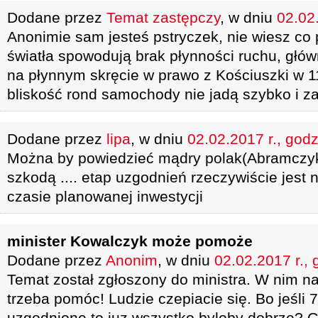
Dodane przez
Temat zastępczy
, w dniu
02.02.
Anonimie sam jesteś pstryczek, nie wiesz co 
światła spowodują brak płynności ruchu, główn
na płynnym skręcie w prawo z Kościuszki w 1
bliskość rond samochody nie jadą szybko i za
Dodane przez
lipa
, w dniu
02.02.2017 r., godz
Można by powiedzieć mądry polak(Abramczyk)
szkodą .... etap uzgodnień rzeczywiście jest 
czasie planowanej inwestycji
minister Kowalczyk może pomoże
Dodane przez
Anonim
, w dniu
02.02.2017 r., 
Temat został zgłoszony do ministra. W nim n
trzeba pomóc! Ludzie czepiacie się. Bo jeśli 7
uzgodnione to juz wszystko byloby dobrze? G