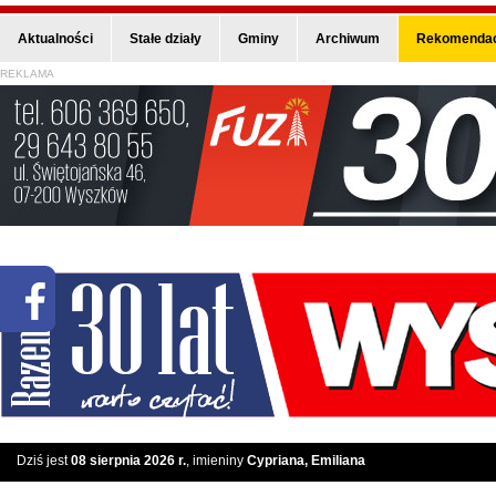
Aktualności
Stałe działy
Gminy
Archiwum
Rekomendac
REKLAMA
Dziś jest
08 sierpnia 2026 r.
, imieniny
Cypriana, Emiliana