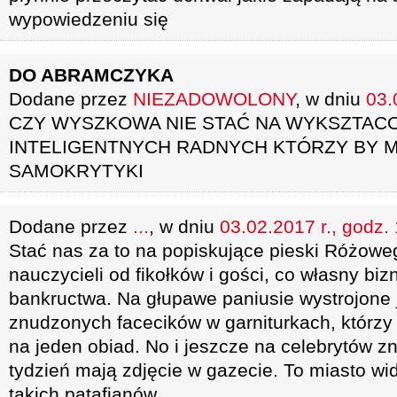
wypowiedzeniu się
DO ABRAMCZYKA
Dodane przez
NIEZADOWOLONY
, w dniu
03.
CZY WYSZKOWA NIE STAĆ NA WYKSZTACO
INTELIGENTNYCH RADNYCH KTÓRZY BY M
SAMOKRYTYKI
Dodane przez
...
, w dniu
03.02.2017 r., godz.
Stać nas za to na popiskujące pieski Różowe
nauczycieli od fikołków i gości, co własny bi
bankructwa. Na głupawe paniusie wystrojone j
znudzonych facecików w garniturkach, którzy 
na jeden obiad. No i jeszcze na celebrytów z
tydzień mają zdjęcie w gazecie. To miasto wi
takich patafianów.