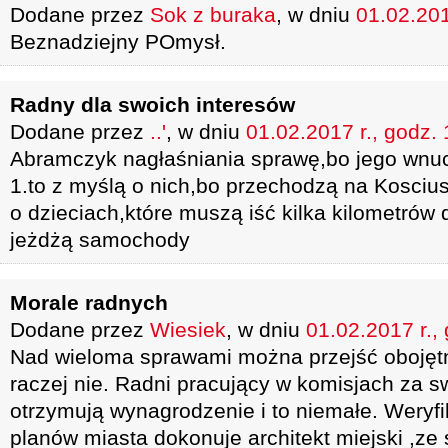
Dodane przez
Sok z buraka
, w dniu
01.02.201
Beznadziejny POmysł.
Radny dla swoich interesów
Dodane przez
..'
, w dniu
01.02.2017 r., godz.
Abramczyk nagłaśniania sprawę,bo jego wnuc
1.to z myślą o nich,bo przechodzą na Koscius
o dzieciach,które muszą iść kilka kilometrów 
jeżdżą samochody
Morale radnych
Dodane przez
Wiesiek
, w dniu
01.02.2017 r.,
Nad wieloma sprawami można przejść obojętn
raczej nie. Radni pracujący w komisjach za sw
otrzymują wynagrodzenie i to niemałe. Weryf
planów miasta dokonuje architekt miejski ,ze