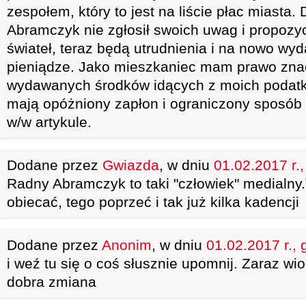
zespołem, który to jest na liście płac miast
Abramczyk nie zgłosił swoich uwag i propozy
świateł, teraz będą utrudnienia i na nowo w
pieniądze. Jako mieszkaniec mam prawo zna
wydawanych środków idących z moich podatkó
mają opóżniony zapłon i ograniczony sposób 
w/w artykule.
Dodane przez
Gwiazda
, w dniu
01.02.2017 r.
Radny Abramczyk to taki "człowiek" medialny
obiecać, tego poprzeć i tak już kilka kadencji
Dodane przez
Anonim
, w dniu
01.02.2017 r., 
i weź tu się o coś słusznie upomnij. Zaraz wioch
dobra zmiana