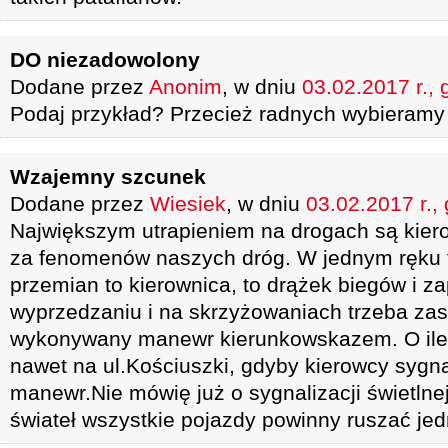
DO niezadowolony
Dodane przez
Anonim
, w dniu
03.02.2017 r., 
Podaj przykład? Przecież radnych wybieramy
Wzajemny szcunek
Dodane przez
Wiesiek
, w dniu
03.02.2017 r.,
Największym utrapieniem na drogach są kiero
za fenomenów naszych dróg. W jednym ręku t
przemian to kierownica, to drążek biegów i z
wyprzedzaniu i na skrzyżowaniach trzeba za
wykonywany manewr kierunkowskazem. O ile 
nawet na ul.Kościuszki, gdyby kierowcy sygna
manewr.Nie mówię już o sygnalizacji świetlnej
świateł wszystkie pojazdy powinny ruszać je