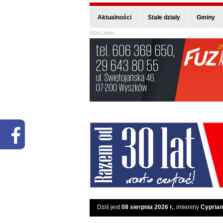
Aktualności
Stałe działy
Gminy
REKLAMA
Dziś jest
08 sierpnia 2026 r.
, imieniny
Cyprian