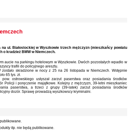
Niemczech
a na ul. Białostockiej w Wyszkowie trzech mężczyzn (mieszkańcy powiatu
ch o kradzież BMW w Niemczech.
onym aucie na parkingu hotelowym w Wyszkowie. Dwóch pozostałych wpadło w
scy trafili do policyjnego aresztu.
MW zostało skradzione w nocy z 25 na 26 listopada w Niemczech. Wstępnie
o 65 tys. zł.
 pow. ostrowskiego usłyszał zarzut paserstwa oraz posiadania środków
 Policji i poręczenie majątkowe. Kolejny z mężczyzn, 39-letni mieszkaniec
wania paserstwa, a trzeci z grupy (39-latek) zarzut posiadania środków
icyjny dozór. Sprawę prowadzą wyszkowscy kryminalni.
 publikowane.
dukty itp. nie będą publikowane.