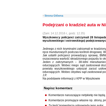
-
Strona Główna
Podejrzani o kradzież auta w 
(Zam: 14.12.2016 r., godz. 12.35)
Wyszkowscy policjanci zatrzymali 28 listopad
wyszkowskiego i ostrowskiego) podejrzewany
Jednego z nich kryminalni zatrzymali w kradzi
ręce mundurowych podczas kontroli drogowej. Wszy
Jak ustalili policjanci prowadzący sprawę, B
oszacowana wartość skradzionego pojazdu to okoł
Jeden z zatrzymanych – 38-letni mieszkaniec
odurzających. Wobec niego sąd zastosował dozór
powiatu wyszkowskiego usłyszał zarzut usiło
odurzających. Wobec obydwu sąd zastosował pol
J.P.
Na podstawie informacji z KPP w Wyszkowie
Napisz komentarz
Komentarze naruszające netykietę nie będą
Komentarze promujące własne np. strony, pro
Za treść komentarza odpowiada jego autor.