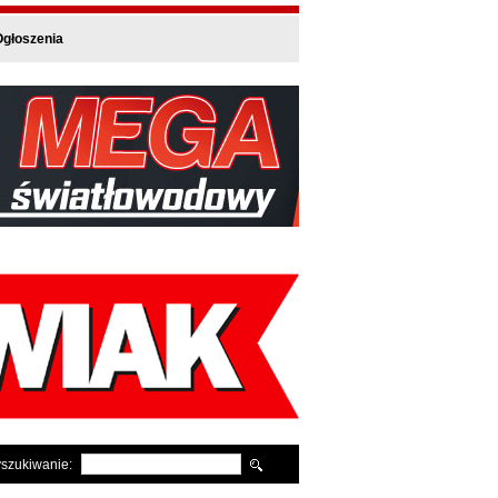
głoszenia
szukiwanie: