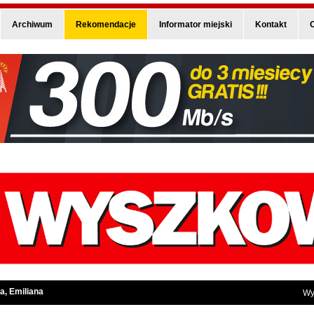
Archiwum
Rekomendacje
Informator miejski
Kontakt
O
a, Emiliana
Wy