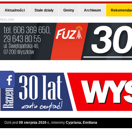
Aktualności
Stałe działy
Gminy
Archiwum
Rekomendac
REKLAMA
Dziś jest
08 sierpnia 2026 r.
, imieniny
Cypriana, Emiliana