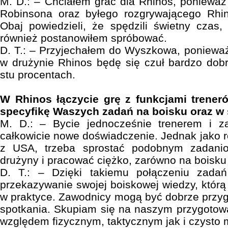
M. D.: – Chciałem grać dla Rhinos, ponieważ
Robinsona oraz byłego rozgrywającego Rhin
Obaj powiedzieli, że spędzili świetny czas,
również postanowiłem spróbować.
D. T.: – Przyjechałem do Wyszkowa, poniewa
w drużynie Rhinos będę się czuł bardzo dobrz
stu procentach.
W Rhinos łączycie grę z funkcjami trener
specyfikę Waszych zadań na boisku oraz w
M. D.: – Bycie jednocześnie trenerem i z
całkowicie nowe doświadczenie. Jednak jako 
z USA, trzeba sprostać podobnym zadani
drużyny i pracować ciężko, zarówno na boisku 
D. T.: – Dzięki takiemu połączeniu zad
przekazywanie swojej boiskowej wiedzy, którą
w praktyce. Zawodnicy mogą być dobrze przy
spotkania. Skupiam się na naszym przygotow
względem fizycznym, taktycznym jak i czysto