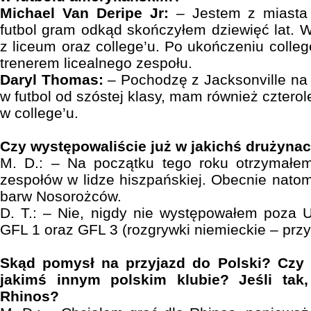
Michael Van Deripe Jr:
– Jestem z miasta 
futbol gram odkąd skończyłem dziewięć lat.
z liceum oraz college’u. Po ukończeniu college
trenerem licealnego zespołu.
Daryl Thomas:
– Pochodzę z Jacksonville na
w futbol od szóstej klasy, mam również czterol
w college’u.
Czy występowaliście już w jakichś drużyna
M. D.: – Na początku tego roku otrzymałe
zespołów w lidze hiszpańskiej. Obecnie natomi
barw Nosorożców.
D. T.: – Nie, nigdy nie występowałem poza U
GFL 1 oraz GFL 3 (rozgrywki niemieckie – przyp
Skąd pomysł na przyjazd do Polski? Czy 
jakimś innym polskim klubie? Jeśli tak
Rhinos?