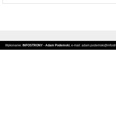
Wykonanie:
INFOSTRONY - Adam Podemski
, e-mail:
adam.podemski@infostro