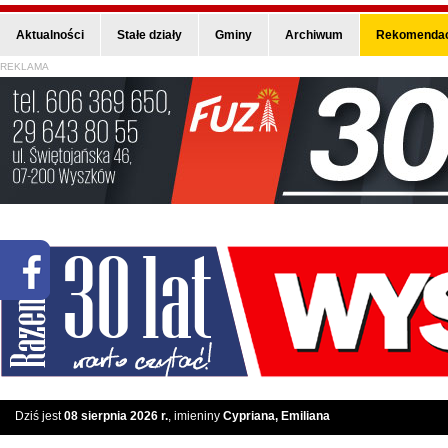
Aktualności
Stałe działy
Gminy
Archiwum
Rekomendac
REKLAMA
Dziś jest
08 sierpnia 2026 r.
, imieniny
Cypriana, Emiliana