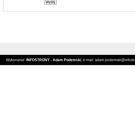
Wykonanie:
INFOSTRONY - Adam Podemski
, e-mail:
adam.podemski@infostro