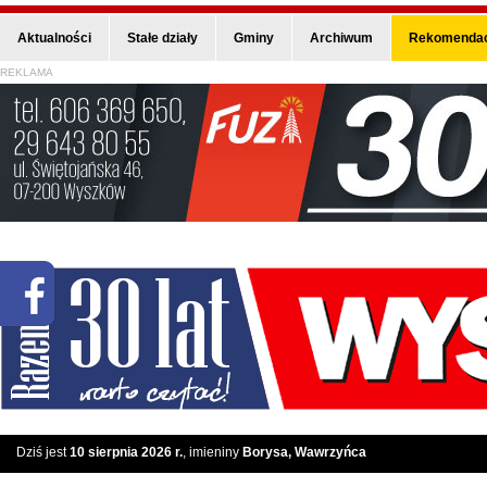
Aktualności
Stałe działy
Gminy
Archiwum
Rekomendac
REKLAMA
Dziś jest
10 sierpnia 2026 r.
, imieniny
Borysa, Wawrzyńca