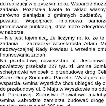
do realizacji w przyszłym roku. Wsparcie moż
zadania. Pozostała kwota to wkład własny
zarówno pieniądze z gminnych budżetów, j
powiatu. Współpraca finansowa samor
premiowana punktacją, która może zdecydow
w naborze.
– Nie jest tajemnicą, że liczymy na to, że t
zadania – zaznaczył wicestarosta Adam Mr
nadzwyczajnej Rady Powiatu 1 września omó
finansowania zadań.
Na przebudowę nawierzchni ul. Jesionow
powiatowy przekaże 227 tys. zł. Gmina Somi
schetynówki wniosek o przebudowę dróg Cel
Stare Płudy-Somianka Parcele. Wystąpiła do
wsparcia. Gmina Wyszków chce ubiegać się o
do przebudowy ul. 3 Maja w Wyszkowie na odci
ul. Pałacowej. Starostwo Powiatowe miałoby
Gmina Zabrodzie zamierza budować drogę 
powiatu ma wynieść 200 tys. zł.