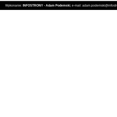
Wykonanie:
INFOSTRONY - Adam Podemski
, e-mail:
adam.podemski@infostro