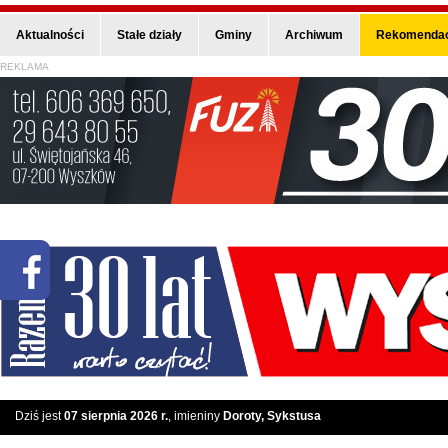
Aktualności
Stałe działy
Gminy
Archiwum
Rekomendac
REKLAMA
Dziś jest
07 sierpnia 2026 r.
, imieniny
Doroty, Sykstusa