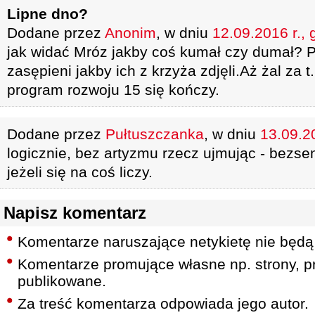
Lipne dno?
Dodane przez
Anonim
, w dniu
12.09.2016 r., 
jak widać Mróz jakby coś kumał czy dumał? Po
zasępieni jakby ich z krzyża zdjęli.Aż żal za t.
program rozwoju 15 się kończy.
Dodane przez
Pułtuszczanka
, w dniu
13.09.20
logicznie, bez artyzmu rzecz ujmując - bezse
jeżeli się na coś liczy.
Napisz komentarz
Komentarze naruszające netykietę nie będą
Komentarze promujące własne np. strony, pr
publikowane.
Za treść komentarza odpowiada jego autor.