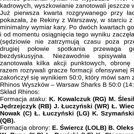
kadrowych, wyszkowianie zanotowali jeszcze 
Już pierwsza kwarta rozgrywanego przy ła
pokazała, że Rekiny z Warszawy, w starciu z
minimalny wymiar kary. Po dwóch kwartach go
i od momentu osiągnięcia tego wyniku zaczęła 
(sędziowie nie zatrzymują czasu poza pr
drugiej połowie spotkania przewaga g
bezdyskusyjna. Niezawodnie spisywała 
zanotowała kilka akcji punktowych, obronę 
razem rozrywali gracze formacji ofensywnej 
zakończył się wynikiem 50:0, który mówi sam z
Rhinos Wyszków – Warsaw Sharks B 50:0 (14:0,
Skład Rhinos:
Formacja ataku:
K. Kowalczuk (RG) M. Ślesi
Jędrzejczyk (RB) J. Łuczyński (WR) Ł. Wiec
Nowak (C) Ł. Łuczyński (LG) K. Szymański
(QB).
Formacja obrony:
E. Świercz (LOLB) B. Oleks