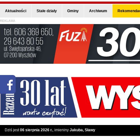
Aktualności
Stałe działy
Gminy
Archiwum
Rekomendac
REKLAMA
Dziś jest
06 sierpnia 2026 r.
, imieniny
Jakuba, Sławy