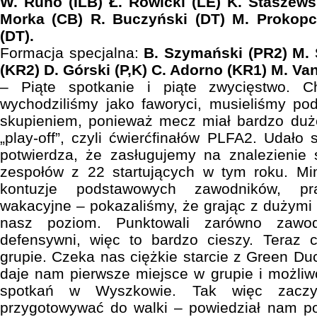
W. Runo (ILB) Ł. Rowicki (LE) K. Staszewsk
Morka (CB) R. Buczyński (DT) M. Prokopcz
(DT).
Formacja specjalna:
B. Szymański (PR2) M. 
(KR2) D. Górski (P,K) C. Adorno (KR1) M. Van
– Piąte spotkanie i piąte zwycięstwo. 
wychodziliśmy jako faworyci, musieliśmy po
skupieniem, ponieważ mecz miał bardzo du
„play-off”, czyli ćwierćfinałów PLFA2. Udało
potwierdza, że zasługujemy na znalezienie 
zespołów z 22 startujących w tym roku. M
kontuzje podstawowych zawodników, pra
wakacyjne – pokazaliśmy, że grając z dużymi 
nasz poziom. Punktowali zarówno zawod
defensywni, więc to bardzo cieszy. Teraz
grupie. Czeka nas ciężkie starcie z Green 
daje nam pierwsze miejsce w grupie i możliwo
spotkań w Wyszkowie. Tak więc zacz
przygotowywać do walki – powiedział nam p