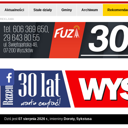
Aktualności
Stałe działy
Gminy
Archiwum
Rekomendac
REKLAMA
Dziś jest
07 sierpnia 2026 r.
, imieniny
Doroty, Sykstusa