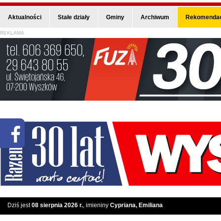
Aktualności
Stałe działy
Gminy
Archiwum
Rekomendac
REKLAMA
Dziś jest
08 sierpnia 2026 r.
, imieniny
Cypriana, Emiliana