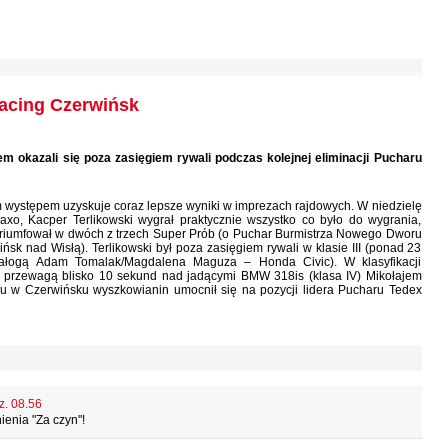
acing Czerwińsk
m okazali się poza zasięgiem rywali podczas kolejnej eliminacji Pucharu
 występem uzyskuje coraz lepsze wyniki w imprezach rajdowych. W niedzielę
xo, Kacper Terlikowski wygrał praktycznie wszystko co było do wygrania,
riumfował w dwóch z trzech Super Prób (o Puchar Burmistrza Nowego Dworu
k nad Wisłą). Terlikowski był poza zasięgiem rywali w klasie III (ponad 23
załogą Adam Tomalak/Magdalena Maguza – Honda Civic). W klasyfikacji
z przewagą blisko 10 sekund nad jadącymi BMW 318is (klasa IV) Mikołajem
u w Czerwińsku wyszkowianin umocnił się na pozycji lidera Pucharu Tedex
z. 08.56
ienia "Za czyn"!