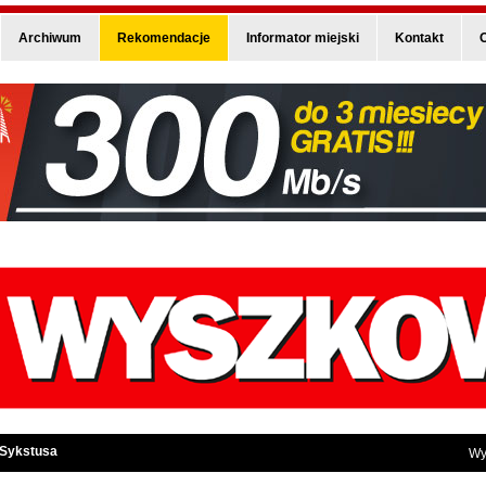
Archiwum
Rekomendacje
Informator miejski
Kontakt
O
 Sykstusa
Wy