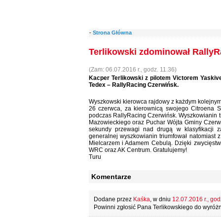
-
Strona Główna
Terlikowski zdominował RallyR
(Zam: 06.07.2016 r., godz. 11.36)
Kacper Terlikowski z pilotem Victorem Yaskive
Tedex – RallyRacing Czerwińsk.
Wyszkowski kierowca rajdowy z każdym kolejnym
26 czerwca, za kierownicą swojego Citroena Sa
podczas RallyRacing Czerwińsk. Wyszkowianin t
Mazowieckiego oraz Puchar Wójta Gminy Czerwińs
sekundy przewagi nad drugą w klasyfikacji 
generalnej wyszkowianin triumfował natomiast 
Mielcarzem i Adamem Cebulą. Dzięki zwycięstw
WRC oraz AK Centrum. Gratulujemy!
Turu
Komentarze
Dodane przez
Kaśka
, w dniu
12.07.2016 r., god
Powinni zgłosić Pana Terlikowskiego do wyróżn