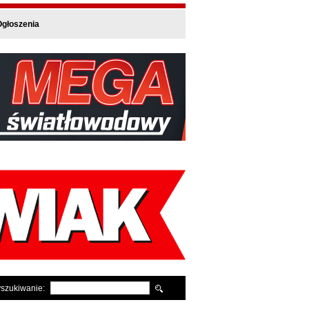
głoszenia
szukiwanie: