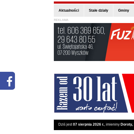
Aktualności
Stałe działy
Gminy
REKLAMA
Dziś jest
07 sierpnia 2026 r.
, imieniny
Doroty,