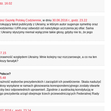
dz. 16.02
zez Gazetę Polską Codziennie
, w dniu
30.06.2016 r., godz. 23.22
kujący tekst publicysty z Ukrainy, w którym autor sugeruje symetrię oraz
odziemia i UPA oraz odwodzi od należytego uczczenia jej ofiar. Sama
Ukrainy słyszymy niemal wyłącznie takie głosy, gdyby nie to, że jego
07.15
rawność względem Ukrainy. Mnie kolejny raz rozczarowuje, a co na ten
ększy fanatyk?
Polsce?
15.48
ieważność wyborów prezydenckich i zarządził ich powtórzenie. Skala nadużyć
 głosy wysyłane w ramach głosowania korespondencyjnego zostały otwarte
oby bez odpowiednich uprawnień. Zgodnie z austriacką konstytucją w
go prezydenta urząd obejmuje trzech przewodniczących Federalnej Rady
07.2016 r., godz. 23.14