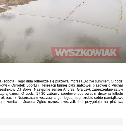
ca (sobota). Tego dnia odbędzie się plażowa impreza „Active summer”. O godz.
wski Ośrodek Sportu i Rekreacji turniej piłki siatkowej plażowej o Puchar
estników DJ Borys. Następnie sensei Andrzej Grajczyk zaprezentuje sztuki
tąpią dzieci. O godz. 17.30 zabawy sportowe poprowadzi drużyna futbolu
ekreacji z Nosorożcami wszyscy chętni będą mogli zrobić sobie pamiątkowe
tuje zumba – Joanna Zglec rozrusza wszystkich i przygotuje na plażową