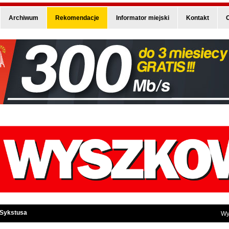
Archiwum
Rekomendacje
Informator miejski
Kontakt
O
 Sykstusa
Wy