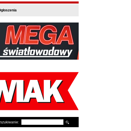
głoszenia
szukiwanie: