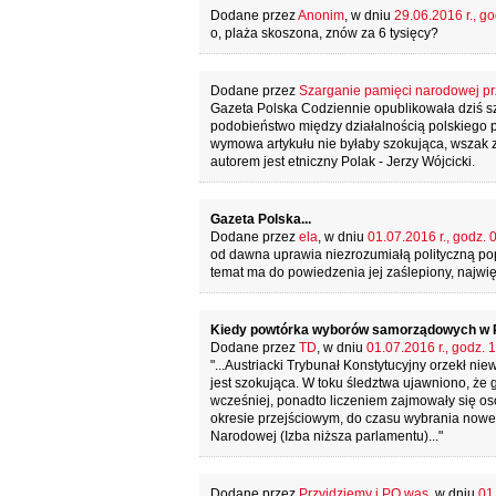
Dodane przez
Anonim
, w dniu
29.06.2016 r., go
o, plaża skoszona, znów za 6 tysięcy?
Dodane przez
Szarganie pamięci narodowej pr
Gazeta Polska Codziennie opublikowała dziś szo
podobieństwo między działalnością polskiego p
wymowa artykułu nie byłaby szokująca, wszak z 
autorem jest etniczny Polak - Jerzy Wójcicki.
Gazeta Polska...
Dodane przez
ela
, w dniu
01.07.2016 r., godz. 
od dawna uprawia niezrozumiałą polityczną pop
temat ma do powiedzenia jej zaślepiony, najwi
Kiedy powtórka wyborów samorządowych w 
Dodane przez
TD
, w dniu
01.07.2016 r., godz. 
"...Austriacki Trybunał Konstytucyjny orzekł n
jest szokująca. W toku śledztwa ujawniono, że
wcześniej, ponadto liczeniem zajmowały się os
okresie przejściowym, do czasu wybrania nowe
Narodowej (Izba niższa parlamentu)..."
Dodane przez
Przyjdziemy i PO was
, w dniu
01.