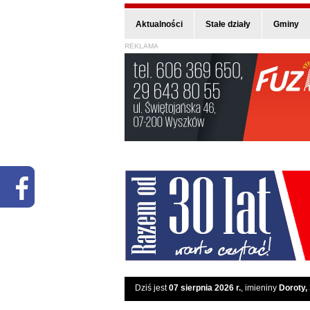
Aktualności
Stałe działy
Gminy
REKLAMA
Dziś jest
07 sierpnia 2026 r.
, imieniny
Doroty,