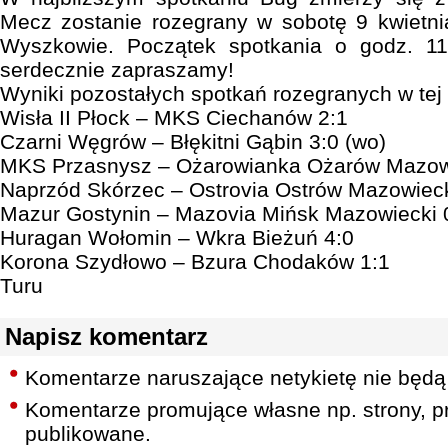
Mecz zostanie rozegrany w sobotę 9 kwietn
Wyszkowie. Początek spotkania o godz. 11
serdecznie zapraszamy!
Wyniki pozostałych spotkań rozegranych w tej 
Wisła II Płock – MKS Ciechanów 2:1
Czarni Węgrów – Błękitni Gąbin 3:0 (wo)
MKS Przasnysz – Ożarowianka Ożarów Mazowi
Naprzód Skórzec – Ostrovia Ostrów Mazowiec
Mazur Gostynin – Mazovia Mińsk Mazowiecki 
Huragan Wołomin – Wkra Bieżuń 4:0
Korona Szydłowo – Bzura Chodaków 1:1
Turu
Napisz komentarz
Komentarze naruszające netykietę nie będą
Komentarze promujące własne np. strony, pr
publikowane.