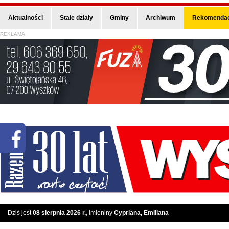
Aktualności
Stałe działy
Gminy
Archiwum
Rekomendac
REKLAMA
Dziś jest
08 sierpnia 2026 r.
, imieniny
Cypriana, Emiliana