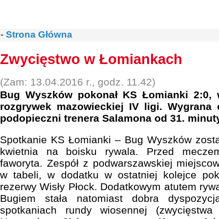
-
Strona Główna
Zwycięstwo w Łomiankach
(Zam: 13.04.2016 r., godz. 11.42)
Bug Wyszków pokonał KS Łomianki 2:0, w
rozgrywek mazowieckiej IV ligi. Wygrana 
podopieczni trenera Salamona od 31. minuty 
Spotkanie KS Łomianki – Bug Wyszków zosta
kwietnia na boisku rywala. Przed mecze
faworyta. Zespół z podwarszawskiej miejsco
w tabeli, w dodatku w ostatniej kolejce po
rezerwy Wisły Płock. Dodatkowym atutem rywal
Bugiem stała natomiast dobra dyspozycj
spotkaniach rundy wiosennej (zwycięstw