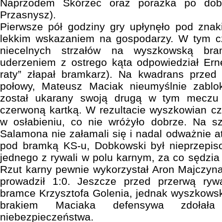
Naprzodem Skórzec oraz porażka po d
Przasnysz).
Pierwsze pół godziny gry upłynęło pod znak
lekkim wskazaniem na gospodarzy. W tym cza
niecelnych strzałów na wyszkowską bra
uderzeniem z ostrego kąta odpowiedział Ern
raty” złapał bramkarz). Na kwadrans przed
połowy, Mateusz Maciak nieumyślnie zablo
został ukarany swoją drugą w tym meczu ż
czerwoną kartką. W rezultacie wyszkowian c
w osłabieniu, co nie wróżyło dobrze. Na sz
Salamona nie załamali się i nadal odważnie at
pod bramką KS-u, Dobkowski był nieprzepi
jednego z rywali w polu karnym, za co sędzia
Rzut karny pewnie wykorzystał Aron Majczyna
prowadził 1:0. Jeszcze przed przerwą rywal
bramce Krzysztofa Golenia, jednak wyszkowski
brakiem Maciaka defensywa zdołała
niebezpieczeństwa.