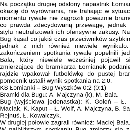
Na początku drugiej odsłony napastnik Łomi
okazję do wyrównania, nie trafiając w sytu
momentu rywale nie zagrozili poważnie bram
co prawda zdecydowaną przewagę, jednak
stylu neutralizowali ich ofensywne zakusy. N
Bug kąsał co jakiś czas przeciwników szybkim
jednak z nich również niewiele wynikało
zakończeniem spotkania rywale popełnili jed
Bala, który niewiele wcześniej pojawił s
zmierzające do bramkarza Łomianek podani
rajdzie wpakował futbolówkę do pustej b
pomocnik ustalił wynik spotkania na 2:0.
KS Łomianki – Bug Wyszków 0:2 (0:1)
Bramki dla Bugu: A. Majczyna (k), M. Bala.
Bug (wyjściowa jedenastka): K. Goleń – Ł.
Maciak, K. Kaput – Ł. Wolf, A. Majczyna, B. S
Rejnuś, Ł. Kowalczyk.
W drugiej połowie zagrali również: Maciej Bal
W najbliższym spotkaniu Bug zmierzy się z