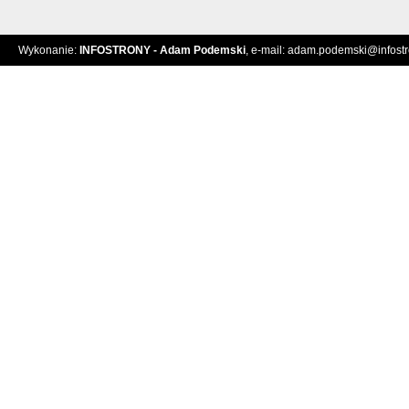
Wykonanie:
INFOSTRONY - Adam Podemski
, e-mail:
adam.podemski@infostro