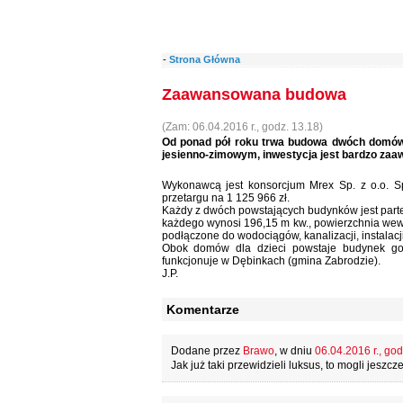
-
Strona Główna
Zaawansowana budowa
(Zam: 06.04.2016 r., godz. 13.18)
Od ponad pół roku trwa budowa dwóch domów 
jesienno-zimowym, inwestycja jest bardzo za
Wykonawcą jest konsorcjum Mrex Sp. z o.o. Sp
przetargu na 1 125 966 zł.
Każdy z dwóch powstających budynków jest par
każdego wynosi 196,15 m kw., powierzchnia wew
podłączone do wodociągów, kanalizacji, instalac
Obok domów dla dzieci powstaje budynek gos
funkcjonuje w Dębinkach (gmina Zabrodzie).
J.P.
Komentarze
Dodane przez
Brawo
, w dniu
06.04.2016 r., god
Jak już taki przewidzieli luksus, to mogli jesz