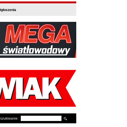
głoszenia
szukiwanie: