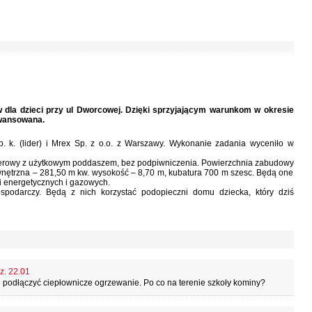
dla dzieci przy ul Dworcowej. Dzięki sprzyjającym warunkom w okresie
awansowana.
. k. (lider) i Mrex Sp. z o.o. z Warszawy. Wykonanie zadania wyceniło w
terowy z użytkowym poddaszem, bez podpiwniczenia. Powierzchnia zabudowy
nętrzna – 281,50 m kw. wysokość – 8,70 m, kubatura 700 m szesc. Będą one
ji energetycznych i gazowych.
podarczy. Będą z nich korzystać podopieczni domu dziecka, który dziś
z. 22.01
cze podłączyć ciepłownicze ogrzewanie. Po co na terenie szkoły kominy?