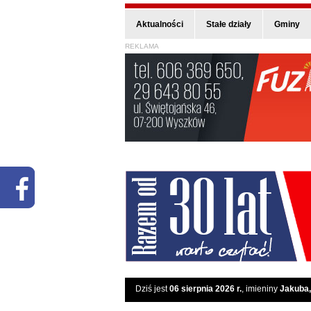
Aktualności
Stałe działy
Gminy
REKLAMA
Dziś jest
06 sierpnia 2026 r.
, imieniny
Jakuba,