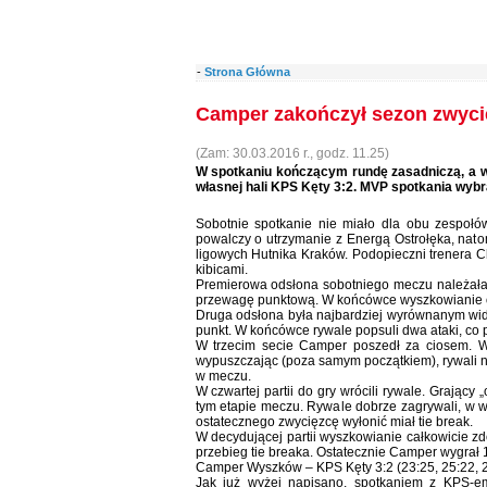
-
Strona Główna
Camper zakończył sezon zwyc
(Zam: 30.03.2016 r., godz. 11.25)
W spotkaniu kończącym rundę zasadniczą, a 
własnej hali KPS Kęty 3:2. MVP spotkania wy
Sobotnie spotkanie nie miało dla obu zespołów
powalczy o utrzymanie z Energą Ostrołęka, nato
ligowych Hutnika Kraków. Podopieczni trenera 
kibicami.
Premierowa odsłona sobotniego meczu należała 
przewagę punktową. W końcówce wyszkowianie odro
Druga odsłona była najbardziej wyrównanym wid
punkt. W końcówce rywale popsuli dwa ataki, co
W trzecim secie Camper poszedł za ciosem. W
wypuszczając (poza samym początkiem), rywali 
w meczu.
W czwartej partii do gry wrócili rywale. Grając
tym etapie meczu. Rywale dobrze zagrywali, w w
ostatecznego zwycięzcę wyłonić miał tie break.
W decydującej partii wyszkowianie całkowicie z
przebieg tie breaka. Ostatecznie Camper wygrał 
Camper Wyszków – KPS Kęty 3:2 (23:25, 25:22, 25
Jak już wyżej napisano, spotkaniem z KPS-e