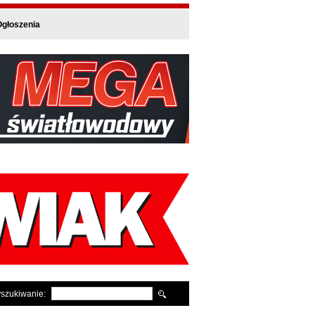
głoszenia
szukiwanie: