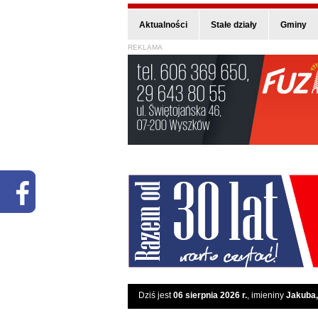
Aktualności
Stałe działy
Gminy
REKLAMA
Dziś jest
06 sierpnia 2026 r.
, imieniny
Jakuba,