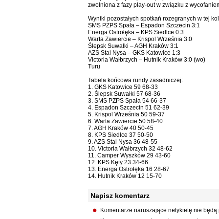
zwolniona z fazy play-out w związku z wycofaniem
Wyniki pozostałych spotkań rozegranych w tej kol
SMS PZPS Spała – Espadon Szczecin 3:1
Energa Ostrołęka – KPS Siedlce 0:3
Warta Zawiercie – Krispol Września 3:0
Ślepsk Suwałki – AGH Kraków 3:1
AZS Stal Nysa – GKS Katowice 1:3
Victoria Wałbrzych – Hutnik Kraków 3:0 (wo)
Turu
Tabela końcowa rundy zasadniczej:
1. GKS Katowice 59 68-33
2. Ślepsk Suwałki 57 68-36
3. SMS PZPS Spała 54 66-37
4. Espadon Szczecin 51 62-39
5. Krispol Września 50 59-37
6. Warta Zawiercie 50 58-40
7. AGH Kraków 40 50-45
8. KPS Siedlce 37 50-50
9. AZS Stal Nysa 36 48-55
10. Victoria Wałbrzych 32 48-62
11. Camper Wyszków 29 43-60
12. KPS Kęty 23 34-66
13. Energa Ostrołęka 16 28-67
14. Hutnik Kraków 12 15-70
Napisz komentarz
Komentarze naruszające netykietę nie będą