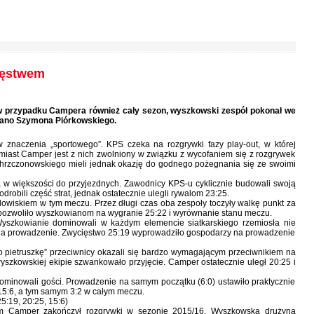
ięstwem
w przypadku Campera również cały sezon, wyszkowski zespół pokonał we
brano Szymona Piórkowskiego.
 znaczenia „sportowego”. KPS czeka na rozgrywki fazy play-out, w której
miast Camper jest z nich zwolniony w związku z wycofaniem się z rozgrywek
Chrzczonowskiego mieli jednak okazję do godnego pożegnania się ze swoimi
w większości do przyjezdnych. Zawodnicy KPS-u cyklicznie budowali swoją
bili część strat, jednak ostatecznie ulegli rywalom 23:25.
owiskiem w tym meczu. Przez długi czas oba zespoły toczyły walkę punkt za
 pozwoliło wyszkowianom na wygranie 25:22 i wyrównanie stanu meczu.
yszkowianie dominowali w każdym elemencie siatkarskiego rzemiosła nie
na prowadzenie. Zwycięstwo 25:19 wyprowadziło gospodarzy na prowadzenie
y „o pietruszkę” przeciwnicy okazali się bardzo wymagającym przeciwnikiem na
yszkowskiej ekipie szwankowało przyjęcie. Camper ostatecznie uległ 20:25 i
dominowali gości. Prowadzenie na samym początku (6:0) ustawiło praktycznie
15:6, a tym samym 3:2 w całym meczu.
:19, 20:25, 15:6)
m Camper zakończył rozgrywki w sezonie 2015/16. Wyszkowska drużyna