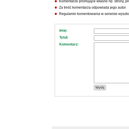
Komentarze promujące własne np. strony, pro
Za treść komentarza odpowiada jego autor.
Regulamin komentowania w serwisie wyszko
Imię:
Tytuł:
Komentarz: