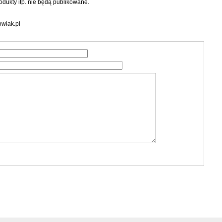
dukty itp. nie będą publikowane.
wiak.pl