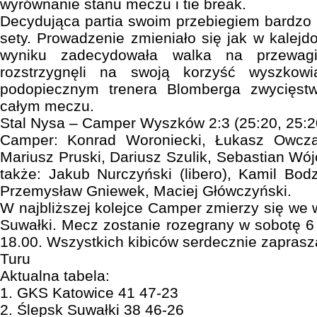
wyrównanie stanu meczu i tie break.
Decydująca partia swoim przebiegiem bardzo
sety. Prowadzenie zmieniało się jak w kalejd
wyniku zadecydowała walka na przewagi
rozstrzygnęli na swoją korzyść wyszkow
podopiecznym trenera Blomberga zwycięst
całym meczu.
Stal Nysa – Camper Wyszków 2:3 (25:20, 25:20
Camper: Konrad Woroniecki, Łukasz Owcza
Mariusz Pruski, Dariusz Szulik, Sebastian Wójc
także: Jakub Nurczyński (libero), Kamil Bod
Przemysław Gniewek, Maciej Główczyński.
W najbliższej kolejce Camper zmierzy się we 
Suwałki. Mecz zostanie rozegrany w sobotę 6 
18.00. Wszystkich kibiców serdecznie zapras
Turu
Aktualna tabela:
1. GKS Katowice 41 47-23
2. Ślepsk Suwałki 38 46-26