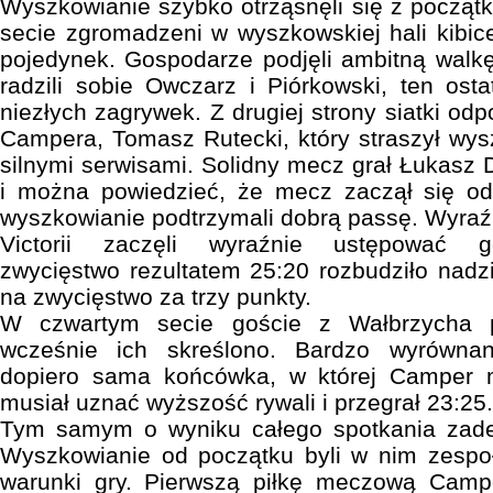
Wyszkowianie szybko otrząsnęli się z począ
secie zgromadzeni w wyszkowskiej hali kibice
pojedynek. Gospodarze podjęli ambitną walkę
radzili sobie Owczarz i Piórkowski, ten osta
niezłych zagrywek. Z drugiej strony siatki od
Campera, Tomasz Rutecki, który straszył wy
silnymi serwisami. Solidny mecz grał Łukasz 
i można powiedzieć, że mecz zaczął się o
wyszkowianie podtrzymali dobrą passę. Wyraźn
Victorii zaczęli wyraźnie ustępować 
zwycięstwo rezultatem 25:20 rozbudziło nadz
na zwycięstwo za trzy punkty.
W czwartym secie goście z Wałbrzycha p
wcześnie ich skreślono. Bardzo wyrównaną
dopiero sama końcówka, w której Camper 
musiał uznać wyższość rywali i przegrał 23:25.
Tym samym o wyniku całego spotkania zade
Wyszkowianie od początku byli w nim zesp
warunki gry. Pierwszą piłkę meczową Camp