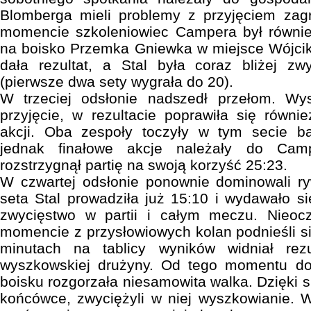
Blomberga mieli problemy z przyjęciem za
momencie szkoleniowiec Campera był równi
na boisko Przemka Gniewka w miejsce Wójcik
dała rezultat, a Stal była coraz bliżej zw
(pierwsze dwa sety wygrała do 20).
W trzeciej odsłonie nadszedł przełom. Wysz
przyjęcie, w rezultacie poprawiła się równi
akcji. Oba zespoły toczyły w tym secie b
jednak finałowe akcje należały do Camp
rozstrzygnął partię na swoją korzyść 25:23.
W czwartej odsłonie ponownie dominowali ry
seta Stal prowadziła już 15:10 i wydawało s
zwycięstwo w partii i całym meczu. Nieoc
momencie z przysłowiowych kolan podnieśli si
minutach na tablicy wyników widniał rez
wyszkowskiej drużyny. Od tego momentu do o
boisku rozgorzała niesamowita walka. Dzięki 
końcówce, zwyciężyli w niej wyszkowianie. 