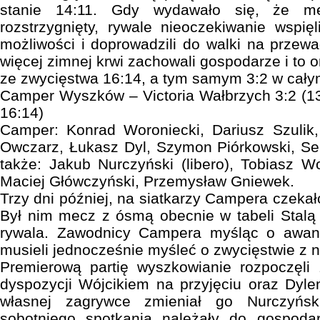
stanie 14:11. Gdy wydawało się, że me
rozstrzygnięty, rywale nieoczekiwanie wspi
możliwości i doprowadzili do walki na przewa
więcej zimnej krwi zachowali gospodarze i to on
ze zwycięstwa 16:14, a tym samym 3:2 w cał
Camper Wyszków – Victoria Wałbrzych 3:2 (13:
16:14)
Camper: Konrad Woroniecki, Dariusz Szulik,
Owczarz, Łukasz Dyl, Szymon Piórkowski, Seba
także: Jakub Nurczyński (libero), Tobiasz W
Maciej Główczyński, Przemysław Gniewek.
Trzy dni później, na siatkarzy Campera czeka
Był nim mecz z ósmą obecnie w tabeli Stalą
rywala. Zawodnicy Campera myśląc o awansie
musieli jednocześnie myśleć o zwycięstwie z 
Premierową partię wyszkowianie rozpoczęli
dyspozycji Wójcikiem na przyjęciu oraz Dylem
własnej zagrywce zmieniał go Nurczyńsk
sobotniego spotkania należały do gospodar