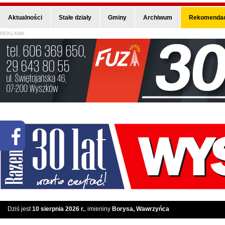
Aktualności
Stałe działy
Gminy
Archiwum
Rekomendac
REKLAMA
Dziś jest
10 sierpnia 2026 r.
, imieniny
Borysa, Wawrzyńca