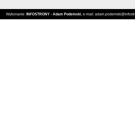
Wykonanie:
INFOSTRONY - Adam Podemski
, e-mail:
adam.podemski@infostro