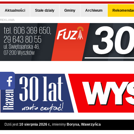
Aktualności
Stałe działy
Gminy
Archiwum
Rekomendac
REKLAMA
Dziś jest
10 sierpnia 2026 r.
, imieniny
Borysa, Wawrzyńca