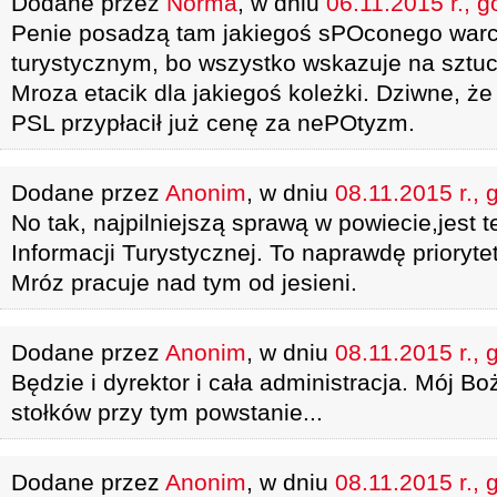
Dodane przez
Norma
, w dniu
06.11.2015 r., g
Penie posadzą tam jakiegoś sPOconego warc
turystycznym, bo wszystko wskazuje na sztu
Mroza etacik dla jakiegoś koleżki. Dziwne, że
PSL przypłacił już cenę za nePOtyzm.
Dodane przez
Anonim
, w dniu
08.11.2015 r., 
No tak, najpilniejszą sprawą w powiecie,jest 
Informacji Turystycznej. To naprawdę priorytet
Mróz pracuje nad tym od jesieni.
Dodane przez
Anonim
, w dniu
08.11.2015 r., 
Będzie i dyrektor i cała administracja. Mój Bo
stołków przy tym powstanie...
Dodane przez
Anonim
, w dniu
08.11.2015 r., 