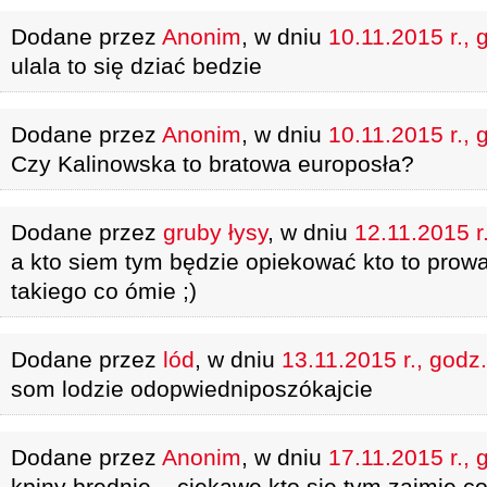
Dodane przez
Anonim
, w dniu
10.11.2015 r., 
ulala to się dziać bedzie
Dodane przez
Anonim
, w dniu
10.11.2015 r., 
Czy Kalinowska to bratowa europosła?
Dodane przez
gruby łysy
, w dniu
12.11.2015 r
a kto siem tym będzie opiekować kto to prowa
takiego co ómie ;)
Dodane przez
lód
, w dniu
13.11.2015 r., godz
som lodzie odopwiedniposzókajcie
Dodane przez
Anonim
, w dniu
17.11.2015 r., 
kpiny brednie ...ciekawe kto się tym zajmie c