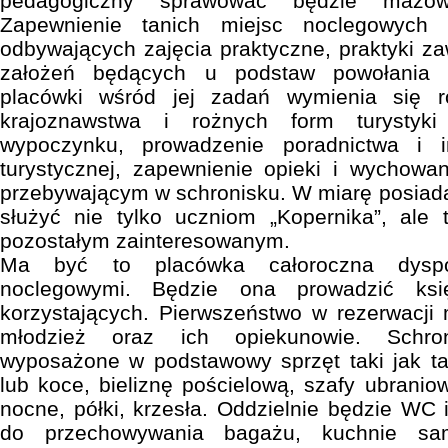
pedagogiczny sprawować będzie mazowie
Zapewnienie tanich miejsc noclegowych
odbywających zajęcia praktyczne, praktyki za
założeń będących u podstaw powołania s
placówki wśród jej zadań wymienia się r
krajoznawstwa i rożnych form turystyk
wypoczynku, prowadzenie poradnictwa i in
turystycznej, zapewnienie opieki i wychowa
przebywającym w schronisku. W miarę posiad
służyć nie tylko uczniom „Kopernika”, ale 
pozostałym zainteresowanym.
Ma być to placówka całoroczna dyspo
noclegowymi. Będzie ona prowadzić ks
korzystających. Pierwszeństwo w rezerwacji 
młodzież oraz ich opiekunowie. Schro
wyposażone w podstawowy sprzęt taki jak ta
lub koce, bieliznę pościelową, szafy ubraniowe
nocne, półki, krzesła. Oddzielnie będzie WC 
do przechowywania bagażu, kuchnie sam