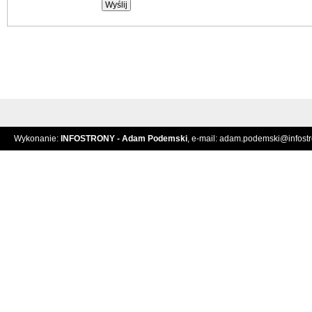
Wykonanie:
INFOSTRONY - Adam Podemski
, e-mail:
adam.podemski@infostro