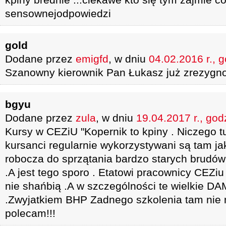
sensownejodpowiedzi
gold
Dodane przez
emigfd
, w dniu
04.02.2016 r., 
Szanowny kierownik Pan Łukasz już zrezygno
bgyu
Dodane przez
zula
, w dniu
19.04.2017 r., god
Kursy w CEZiU "Kopernik to kpiny . Niczego tu
kursanci regularnie wykorzystywani są tam j
robocza do sprzątania bardzo starych brudów 
.A jest tego sporo . Etatowi pracownicy CEZiu
nie shańbią .A w szczególności te wielkie D
.Zwyjatkiem BHP Zadnego szkolenia tam nie 
polecam!!!