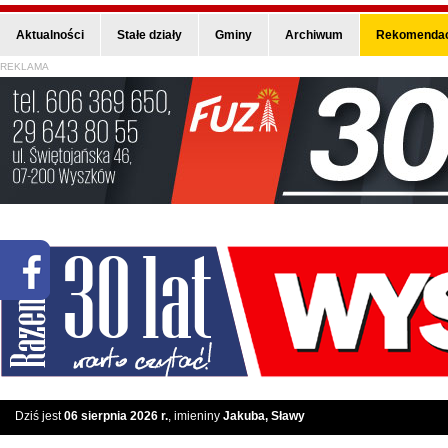
Aktualności
Stałe działy
Gminy
Archiwum
Rekomendac
REKLAMA
Dziś jest
06 sierpnia 2026 r.
, imieniny
Jakuba, Sławy