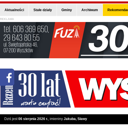
Aktualności
Stałe działy
Gminy
Archiwum
Rekomendac
REKLAMA
Dziś jest
06 sierpnia 2026 r.
, imieniny
Jakuba, Sławy