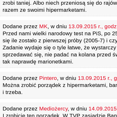
zrobi taniej. Albo niech przeniosą się do rajó
razem ze swoimi hipermarketami.
Dodane przez
MK
, w dniu
13.09.2015 r., godz
Przed nami wielki narodowy test na PiS, po 
się ile zostało z pierwszej próby (2005-7) i cz
Zadanie wydaje się o tyle łatwe, że wystarczy 
sprzedawać się, nie padać na kolana przed ś
tak naprawdę marionetkami.
Dodane przez
Pintero
, w dniu
13.09.2015 r., 
Można zrobić porządek z hipermarketami, ba
i trzeba.
Dodane przez
Mediożercy
, w dniu
14.09.2015 
I zrobicie ten porzadek. W TVP zasiądzie Ban