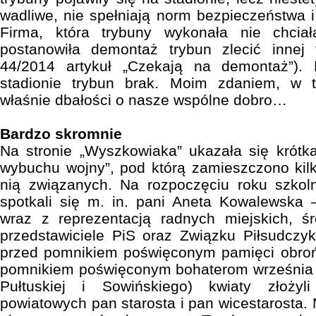
wadliwe, nie spełniają norm bezpieczeństwa 
Firma, która trybuny wykonała nie chcia
postanowiła demontaż trybun zlecić innej 
44/2014 artykuł „Czekają na demontaż”). 
stadionie trybun brak. Moim zdaniem, w 
właśnie dbałości o nasze wspólne dobro…
Bardzo skromnie
Na stronie „Wyszkowiaka” ukazała się krótk
wybuchu wojny”, pod którą zamieszczono kilk
nią związanych. Na rozpoczęciu roku szko
spotkali się m. in. pani Aneta Kowalewska 
wraz z reprezentacją radnych miejskich, ś
przedstawiciele PiS oraz Związku Piłsudczykó
przed pomnikiem poświęconym pamięci obroń
pomnikiem poświęconym bohaterom września 19
Pułtuskiej i Sowińskiego) kwiaty złożyli
powiatowych pan starosta i pan wicestarosta. 