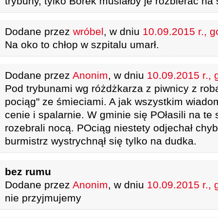
trybuny, tylko Borek musiałby je rozbierać na s
Dodane przez
wróbel
, w dniu
10.09.2015 r., g
Na oko to chłop w szpitalu umarł.
Dodane przez
Anonim
, w dniu
10.09.2015 r., 
Pod trybunami wg różdżkarza z piwnicy z roba
pociąg" ze śmieciami. A jak wszystkim wiado
cenie i spalarnie. W gminie się POłasili na te 
rozebrali nocą. POciąg niestety odjechał chyb
burmistrz wystrychnął się tylko na dudka.
bez rumu
Dodane przez
Anonim
, w dniu
10.09.2015 r., 
nie przyjmujemy