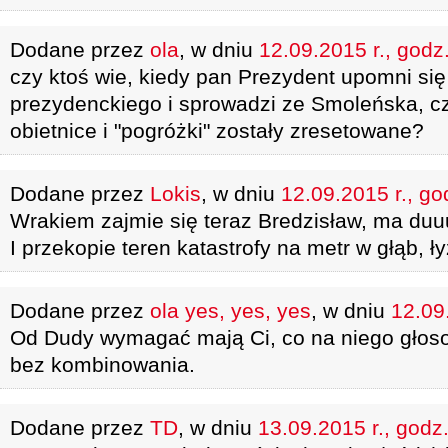
Dodane przez
ola
, w dniu
12.09.2015 r., godz
czy ktoś wie, kiedy pan Prezydent upomni si
prezydenckiego i sprowadzi ze Smoleńska, cz
obietnice i "pogróżki" zostały zresetowane?
Dodane przez
Lokis
, w dniu
12.09.2015 r., go
Wrakiem zajmie się teraz Bredzisław, ma du
I przekopie teren katastrofy na metr w głąb, ł
Dodane przez
ola yes, yes, yes
, w dniu
12.09
Od Dudy wymagać mają Ci, co na niego głosow
bez kombinowania.
Dodane przez
TD
, w dniu
13.09.2015 r., godz