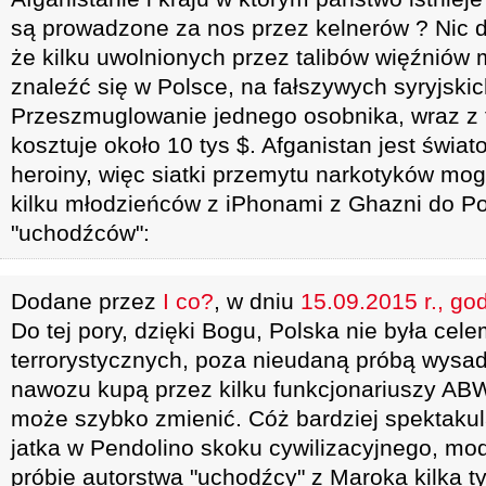
są prowadzone za nos przez kelnerów ? Nic 
że kilku uwolnionych przez talibów więźniów 
znaleźć się w Polsce, na fałszywych syryjski
Przeszmuglowanie jednego osobnika, wraz z
kosztuje około 10 tys $. Afganistan jest świ
heroiny, więc siatki przemytu narkotyków mo
kilku młodzieńców z iPhonami z Ghazni do Po
"uchodźców":
Dodane przez
I co?
, w dniu
15.09.2015 r., go
Do tej pory, dzięki Bogu, Polska nie była cel
terrorystycznych, poza nieudaną próbą wysa
nawozu kupą przez kilku funkcjonariuszy ABW 
może szybko zmienić. Cóż bardziej spektaku
jatka w Pendolino skoku cywilizacyjnego, m
próbie autorstwa "uchodźcy" z Maroka kilka 