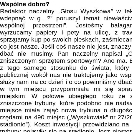
Wspólne dobro?
Redaktor naczelny „Głosu Wyszkowa” w tek
wdepnąć w g…?” poruszył temat niewłaściw
wspólnej przestrzeni”. Jesteśmy bałag
wyrzucamy papiery i pety na ulicę, z tra
sprzątamy kup po swoich pieskach, zaśmiecamy
co jest nasze. Jeśli coś nasze nie jest, znaczy 
dbać nie musimy. Pan naczelny napisał 
zniszczonym sprzętem sportowym? Ano ma. Bo
z tego samego stosunku do świata, który 
publicznej wokół nas nie traktujemy jako ws
służy nam na co dzień i o co powinniśmy dbać
w tym miejscu przypomniała mi się spra
miejskim. W połowie ubiegłego roku ze st
zniszczone trybuny, które podobno nie nada
miejsce miała zająć nowa trybuna o długoś
rzędami na 490 miejsc („Wyszkowiak” nr 27/20
stadionie”). Koszt inwestycji przewidziano na
trybuny pojawiły się na stadionie, lecz nieste