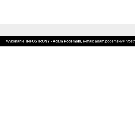
Wykonanie:
INFOSTRONY - Adam Podemski
, e-mail:
adam.podemski@infostro