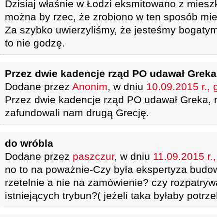
Dzisiaj właśnie w Łodzi eksmitowano z miesz
można by rzec, że zrobiono w ten sposób mie
Za szybko uwierzyliśmy, że jesteśmy bogaty
to nie godzę.
Przez dwie kadencje rząd PO udawał Greka
Dodane przez
Anonim
, w dniu
10.09.2015 r., 
Przez dwie kadencje rząd PO udawał Greka, 
zafundowali nam drugą Grecję.
do wróbla
Dodane przez
paszczur
, w dniu
11.09.2015 r.
no to na poważnie-Czy była ekspertyza budow
rzetelnie a nie na zamówienie? czy rozpatr
istniejących trybun?( jeżeli taka byłaby potrz