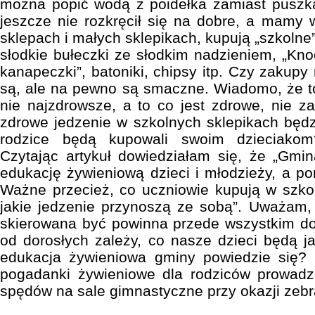
można popić wodą z poidełka zamiast puszką
jeszcze nie rozkręcił się na dobre, a mamy
sklepach i małych sklepikach, kupują „szkoln
słodkie bułeczki ze słodkim nadzieniem, „Kno
kanapeczki”, batoniki, chipsy itp. Czy zakup
są, ale na pewno są smaczne. Wiadomo, że t
nie najzdrowsze, a to co jest zdrowe, nie 
zdrowe jedzenie w szkolnych sklepikach będz
rodzice będą kupowali swoim dzieciako
Czytając artykuł dowiedziałam się, że „Gmi
edukację żywieniową dzieci i młodzieży, a po
Ważne przecież, co uczniowie kupują w szkol
jakie jedzenie przynoszą ze sobą”. Uważam,
skierowana być powinna przede wszystkim do
od dorosłych zależy, co nasze dzieci będą ja
edukacja żywieniowa gminy powiedzie się? 
pogadanki żywieniowe dla rodziców prowadz
spędów na sale gimnastyczne przy okazji zebr