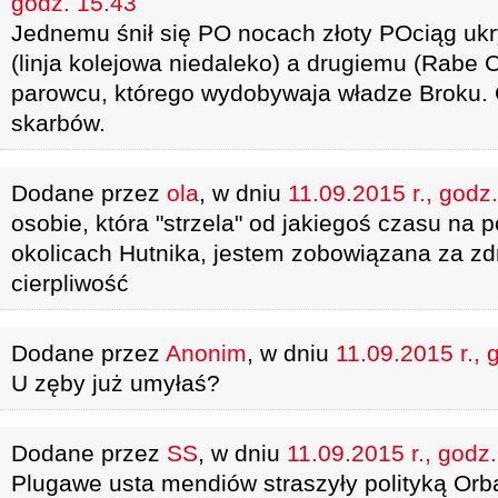
godz. 15.43
Jednemu śnił się PO nocach złoty POciąg ukry
(linja kolejowa niedaleko) a drugiemu (Rabe 
parowcu, którego wydobywaja władze Broku. 
skarbów.
Dodane przez
ola
, w dniu
11.09.2015 r., godz
osobie, która "strzela" od jakiegoś czasu na 
okolicach Hutnika, jestem zobowiązana za zd
cierpliwość
Dodane przez
Anonim
, w dniu
11.09.2015 r., 
U zęby już umyłaś?
Dodane przez
SS
, w dniu
11.09.2015 r., godz
Plugawe usta mendiów straszyły polityką Or