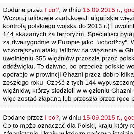
Dodane przez
I co?
, w dniu
15.09.2015 r., go
Wczoraj talibowie zaatakowali afgańskie więz
kontrolą polskiego wojska do 2013 r.) i uwolin
144 skazanych za terroryzm. Specjalisci pytają
za dwa tygodnie w Europie jako "uchodźcy".
wczorajszym ataku talibów na więzienie w Gha
uwolnieniu 355 więźniów przeszła przez pols
oddźwięku. To dziwne, bo przecież polskie w
operacje w prowincji Ghazni przez dobre kilka
zeszłego roku. Część z tych 144 wypuszczon
więźniów, którzy siedzieli w więzieniu Ghazni
więc zostać złapana lub przeszła przez ręce p
Dodane przez
I co?
, w dniu
15.09.2015 r., go
Co to może oznaczać dla Polski, kraju który r
Afganistanie i kraju w którym państwo istnieje