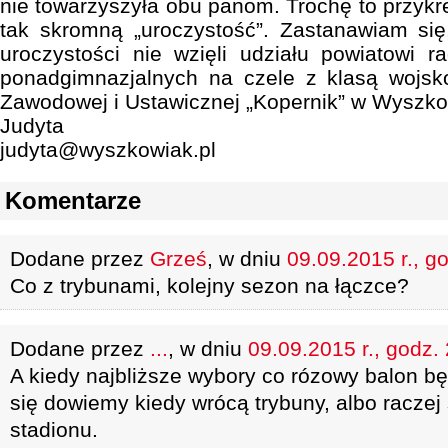
nie towarzyszyła obu panom. Trochę to przykr
tak skromną „uroczystość”. Zastanawiam się,
uroczystości nie wzięli udziału powiatowi r
ponadgimnazjalnych na czele z klasą wojs
Zawodowej i Ustawicznej „Kopernik” w Wyszk
Judyta
judyta@wyszkowiak.pl
Komentarze
Dodane przez
Grześ
, w dniu
09.09.2015 r., g
Co z trybunami, kolejny sezon na łączce?
Dodane przez
...
, w dniu
09.09.2015 r., godz.
A kiedy najbliższe wybory co rózowy balon b
się dowiemy kiedy wrócą trybuny, albo racze
stadionu.