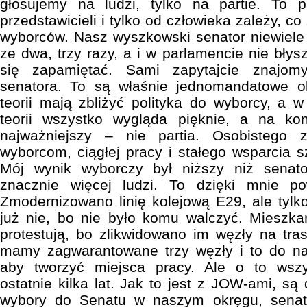
głosujemy na ludzi, tylko na partie. To p
przedstawicieli i tylko od człowieka zależy, c
wyborców. Nasz wyszkowski senator niewiele 
ze dwa, trzy razy, a i w parlamencie nie błysz
się zapamiętać. Sami zapytajcie znajom
senatora. To są właśnie jednomandatowe o
teorii mają zbliżyć polityka do wyborcy, a w
teorii wszystko wygląda pięknie, a na kon
najważniejszy – nie partia. Osobistego 
wyborcom, ciągłej pracy i stałego wsparcia sz
Mój wynik wyborczy był niższy niż senat
znacznie więcej ludzi. To dzięki mnie pow
Zmodernizowano linię kolejową E29, ale tyl
już nie, bo nie było komu walczyć. Mieszka
protestują, bo zlikwidowano im węzły na tr
mamy zagwarantowane trzy węzły i to do nas
aby tworzyć miejsca pracy. Ale o to wszy
ostatnie kilka lat. Jak to jest z JOW-ami, są 
wybory do Senatu w naszym okręgu, senat