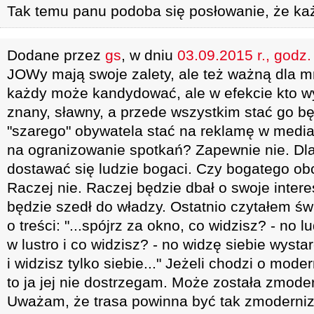
Tak temu panu podoba się posłowanie, że każ
Dodane przez
gs
, w dniu
03.09.2015 r., godz.
JOWy mają swoje zalety, ale też ważną dla mn
każdy może kandydować, ale w efekcie kto wyg
znany, sławny, a przede wszystkim stać go b
"szarego" obywatela stać na reklamę w media
na ogranizowanie spotkań? Zapewnie nie. Dl
dostawać się ludzie bogaci. Czy bogatego ob
Raczej nie. Raczej będzie dbał o swoje intere
będzie szedł do władzy. Ostatnio czytałem świ
o treści: "...spójrz za okno, co widzisz? - no l
w lustro i co widzisz? - no widzę siebie wyst
i widzisz tylko siebie..." Jeżeli chodzi o mode
to ja jej nie dostrzegam. Może została zmod
Uważam, że trasa powinna być tak zmoderni