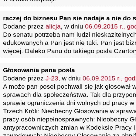
raczej do biznesu Pan sie nadaje a nie do 
Dodane przez
alicja
, w dniu
06.09.2015 r., go
Do senatu potrzeba nam ludzi nieskazitelnych
edukowanych a Pan jest nie taki. Pan jest bi
więcej. Daleko Panu do takiego posła Czartor
Głosowania pana posła
Dodane przez
J-23
, w dniu
06.09.2015 r., god
A może pan poseł pochwali się jak głosował 
sprawach dla społeczeństwa. Tak dla przypo
sprawie ograniczenia dni wolnych od pracy 
Trzech Króli: Nieobecny Głosowanie w spraw
pracy osób niepełnosprawnych: Nieobecny G
antypracowniczych zmian w Kodeksie Pracy i
zawodowych: Nieobecny Głosowanie za obniż