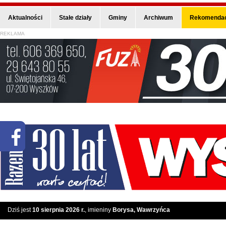
Aktualności
Stałe działy
Gminy
Archiwum
Rekomendac
REKLAMA
Dziś jest
10 sierpnia 2026 r.
, imieniny
Borysa, Wawrzyńca