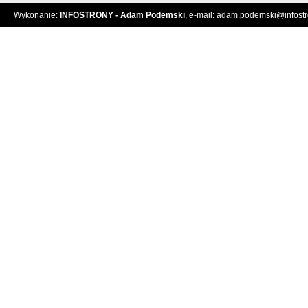
Wykonanie:
INFOSTRONY - Adam Podemski
, e-mail:
adam.podemski@infostro