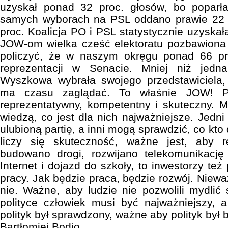
uzyskał ponad 32 proc. głosów, bo poparł
samych wyborach na PSL oddano prawie 22 
proc. Koalicja PO i PSL statystycznie uzyskała
JOW-om wielka cześć elektoratu pozbawiona j
policzyć, że w naszym okręgu ponad 66 p
reprezentacji w Senacie. Mniej niż jedna
Wyszkowa wybrała swojego przedstawiciela
ma czasu zaglądać. To właśnie JOW! Pa
reprezentatywny, kompetentny i skuteczny. M
wiedzą, co jest dla nich najważniejsze. Jedn
ulubioną partię, a inni mogą sprawdzić, co kto d
liczy się skuteczność, ważne jest, aby r
budowano drogi, rozwijano telekomunikację
Internet i dojazd do szkoły, to inwestorzy też
pracy. Jak będzie praca, będzie rozwój. Niew
nie. Ważne, aby ludzie nie pozwolili mydlić
polityce człowiek musi być najważniejszy, 
polityk był sprawdzony, ważne aby polityk był bl
Bartłomiej Bodio