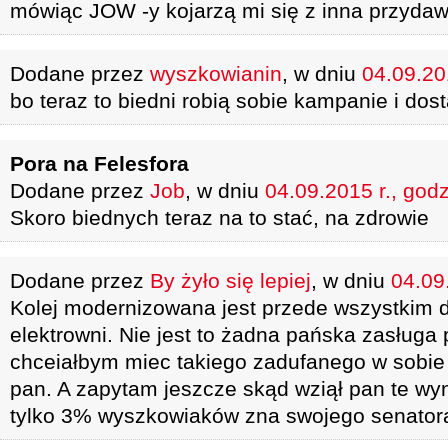
mówiąc JOW -y kojarzą mi się z inna przyda
Dodane przez
wyszkowianin
, w dniu
04.09.20
bo teraz to biedni robią sobie kampanie i dos
Pora na Felesfora
Dodane przez
Job
, w dniu
04.09.2015 r., god
Skoro biednych teraz na to stać, na zdrowie
Dodane przez
By żyło się lepiej
, w dniu
04.09
Kolej modernizowana jest przede wszystkim dl
elektrowni. Nie jest to żadna pańska zasługa 
chceiałbym miec takiego zadufanego w sobie
pan. A zapytam jeszcze skąd wziął pan te wyni
tylko 3% wyszkowiaków zna swojego senator