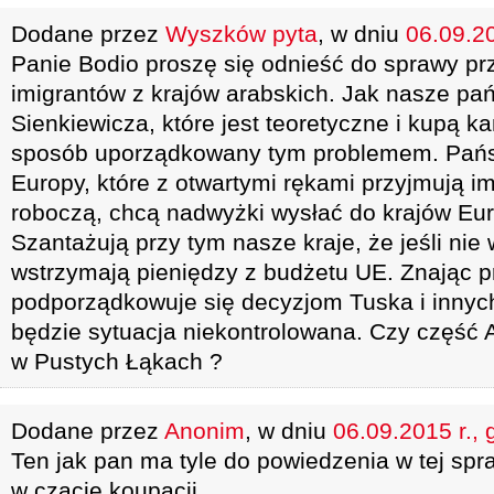
Dodane przez
Wyszków pyta
, w dniu
06.09.20
Panie Bodio proszę się odnieść do sprawy prz
imigrantów z krajów arabskich. Jak nasze pań
Sienkiewicza, które jest teoretyczne i kupą k
sposób uporządkowany tym problemem. Państ
Europy, które z otwartymi rękami przyjmują im
roboczą, chcą nadwyżki wysłać do krajów Eu
Szantażują przy tym nasze kraje, że jeśli nie
wstrzymają pieniędzy z budżetu UE. Znając p
podporządkowuje się decyzjom Tuska i innyc
będzie sytuacja niekontrolowana. Czy część A
w Pustych Łąkach ?
Dodane przez
Anonim
, w dniu
06.09.2015 r., 
Ten jak pan ma tyle do powiedzenia w tej spra
w czacie koupacji.