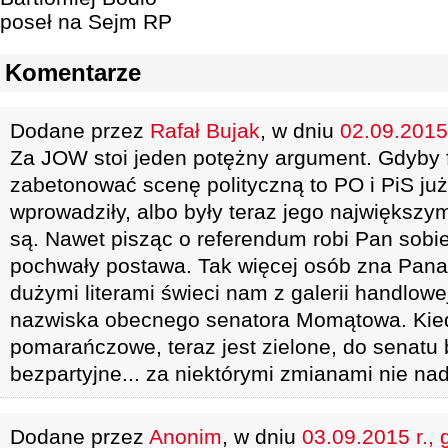
poseł na Sejm RP
Komentarze
Dodane przez
Rafał Bujak
, w dniu
02.09.2015 
Za JOW stoi jeden potężny argument. Gdyby f
zabetonować scenę polityczną to PO i PiS ju
wprowadziły, albo były teraz jego największy
są. Nawet pisząc o referendum robi Pan sobi
pochwały postawa. Tak więcej osób zna Pana
dużymi literami świeci nam z galerii handlowe
nazwiska obecnego senatora Momątowa. Kie
pomarańczowe, teraz jest zielone, do senatu
bezpartyjne... za niektórymi zmianami nie na
Dodane przez
Anonim
, w dniu
03.09.2015 r., 