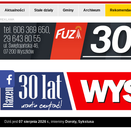
Aktualności
Stałe działy
Gminy
Archiwum
Rekomendac
REKLAMA
Dziś jest
07 sierpnia 2026 r.
, imieniny
Doroty, Sykstusa