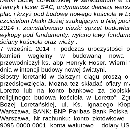
Henryk Hoser SAC, ordynariusz diecezji warsz
plac i krzyż pod budowę nowego kościoła w Lor
czcicielom Matki Bożej szukającym u Niej pocie
2014 r. zainstalowano ciężki sprzęt budowla
wykopy pod fundamenty, wylano ławy fundame
ściany kościoła oraz wieży”.
7 września 2014 r. podczas uroczystości
kamień węgielny w budowaną nową św
przewodniczył ks. abp Henryk Hoser. Wierni w
dnia w intencji budowy nowej świątyni.
Siostry loretanki w dalszym ciągu proszą 
przedsięwzięcia. Można też składać ofiary m
Loretto lub na konto bankowe za dopisk
religijnego: budowa kościoła w Loretto”: Z
Bożej Loretańskiej, ul. Ks. Ignacego Kło
Warszawa, BANK: BNP Paribas Bank Polska 
Warszawa, Nr rachunku: konto złotówkowe 
9095 0000 0001, konta walutowe – dolary US