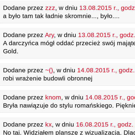
Dodane przez
zzz
, w dniu
13.08.2015 r., godz
a było tam tak ładnie skromnie..., było....
Dodane przez
Ary
, w dniu
13.08.2015 r., godz
A darczyńca mógł oddać przecież swój mająt
Gold.
Dodane przez
~()
, w dniu
14.08.2015 r., godz
robi wrażenie budowli obronnej
Dodane przez
knom
, w dniu
14.08.2015 r., go
Bryła nawiązuje do stylu romańskiego. Pięknie
Dodane przez
kx
, w dniu
16.08.2015 r., godz.
No taj. Widziałem planszę z wizualizacją. Dl