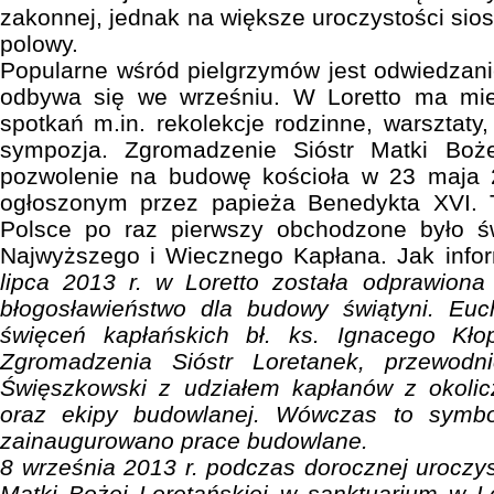
zakonnej, jednak na większe uroczystości sios
polowy.
Popularne wśród pielgrzymów jest odwiedzanie
odbywa się we wrześniu. W Loretto ma mie
spotkań m.in. rekolekcje rodzinne, warsztaty
sympozja. Zgromadzenie Sióstr Matki Boże
pozwolenie na budowę kościoła w 23 maja 
ogłoszonym przez papieża Benedykta XVI. 
Polsce po raz pierwszy obchodzone było ś
Najwyższego i Wiecznego Kapłana. Jak inform
lipca 2013 r. w Loretto została odprawio
błogosławieństwo dla budowy świątyni. Euch
święceń kapłańskich bł. ks. Ignacego Kłop
Zgromadzenia Sióstr Loretanek, przewodni
Święszkowski z udziałem kapłanów z okolicz
oraz ekipy budowlanej. Wówczas to symbo
zainaugurowano prace budowlane.
8 września 2013 r. podczas dorocznej uroczys
Matki Bożej Loretańskiej w sanktuarium w L