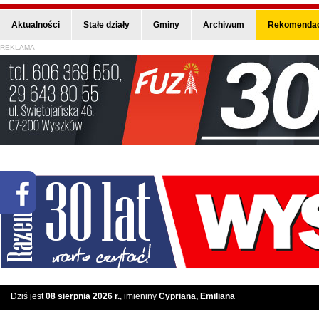
Aktualności
Stałe działy
Gminy
Archiwum
Rekomendac
REKLAMA
Dziś jest
08 sierpnia 2026 r.
, imieniny
Cypriana, Emiliana