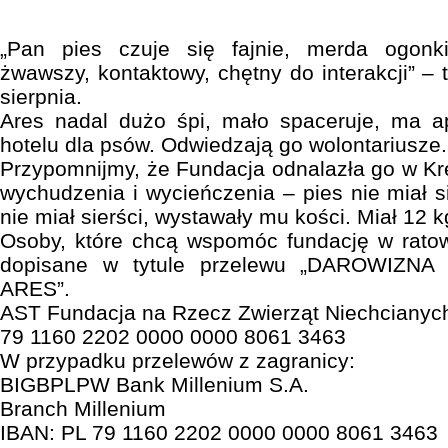
„Pan pies czuje się fajnie, merda ogonk
żwawszy, kontaktowy, chętny do interakcji” – t
sierpnia.
Ares nadal dużo śpi, mało spaceruje, ma a
hotelu dla psów. Odwiedzają go wolontariusze.
Przypomnijmy, że Fundacja odnalazła go w Kr
wychudzenia i wycieńczenia – pies nie miał si
nie miał sierści, wystawały mu kości. Miał 12 k
Osoby, które chcą wspomóc fundację w rato
dopisane w tytule przelewu „DAROWIZ
ARES”.
AST Fundacja na Rzecz Zwierząt Niechcianyc
79 1160 2202 0000 0000 8061 3463
W przypadku przelewów z zagranicy:
BIGBPLPW Bank Millenium S.A.
Branch Millenium
IBAN: PL 79 1160 2202 0000 0000 8061 3463