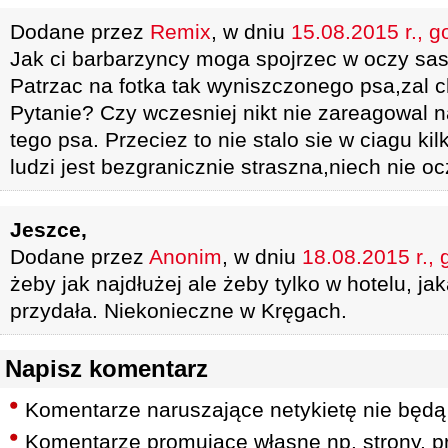
Dodane przez
Remix
, w dniu
15.08.2015 r., g
Jak ci barbarzyncy moga spojrzec w oczy s
Patrzac na fotka tak wyniszczonego psa,zal c
Pytanie? Czy wczesniej nikt nie zareagowal n
tego psa. Przeciez to nie stalo sie w ciagu kil
ludzi jest bezgranicznie straszna,niech nie o
Jeszce,
Dodane przez
Anonim
, w dniu
18.08.2015 r., 
żeby jak najdłużej ale żeby tylko w hotelu, j
przydała. Niekonieczne w Kręgach.
Napisz komentarz
Komentarze naruszające netykietę nie będą
Komentarze promujące własne np. strony, pr