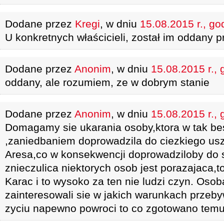
Dodane przez
Kregi
, w dniu
15.08.2015 r., go
U konkretnych właścicieli, został im oddany
Dodane przez
Anonim
, w dniu
15.08.2015 r., 
oddany, ale rozumiem, ze w dobrym stanie
Dodane przez
Anonim
, w dniu
15.08.2015 r., 
Domagamy sie ukarania osoby,ktora w tak best
,zaniedbaniem doprowadzila do ciezkiego us
Aresa,co w konsekwencji doprowadziloby do s
znieczulica niektorych osob jest porazajaca,to
Karac i to wysoko za ten nie ludzi czyn. Oso
zainteresowali sie w jakich warunkach przeb
zyciu napewno powroci to co zgotowano temu 