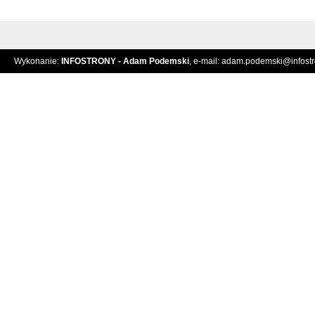
Wykonanie:
INFOSTRONY - Adam Podemski
, e-mail:
adam.podemski@infostro