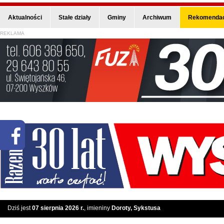
Aktualności
Stałe działy
Gminy
Archiwum
Rekomendac
REKLAMA
Dziś jest
07 sierpnia 2026 r.
, imieniny
Doroty, Sykstusa