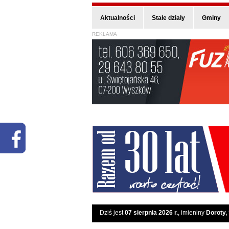
Aktualności
Stałe działy
Gminy
REKLAMA
Dziś jest
07 sierpnia 2026 r.
, imieniny
Doroty,