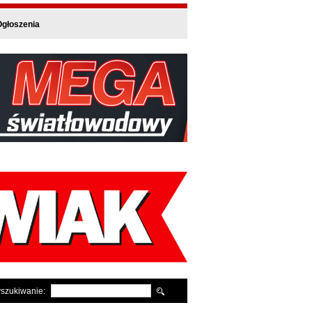
głoszenia
szukiwanie: