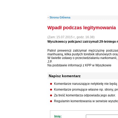
-
Strona Główna
Wpadł podczas legitymowania
(Zam: 15.07.2015 r., godz. 16.38)
Wyszkowscy policjanci zatrzymali 29-letniego
Patrol prewencji zatrzymał mężczyznę podczas
marihuaną, kilka pustych torebek strunowych ora
W świetle ustawy o przeciwdziałaniu narkomanii,
J.P.
Na podstawie informacji z KPP w Wyszkowie
Napisz komentarz
Komentarze naruszające netykietę nie będą
Komentarze promujące własne np. strony, pro
Za treść komentarza odpowiada jego autor.
Regulamin komentowania w serwisie wyszko
Imię: