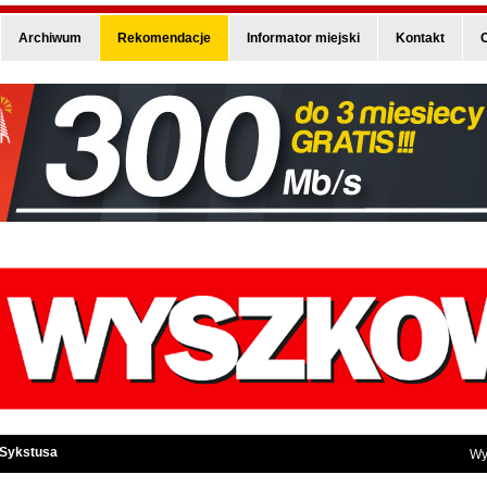
Archiwum
Rekomendacje
Informator miejski
Kontakt
O
 Sykstusa
Wy