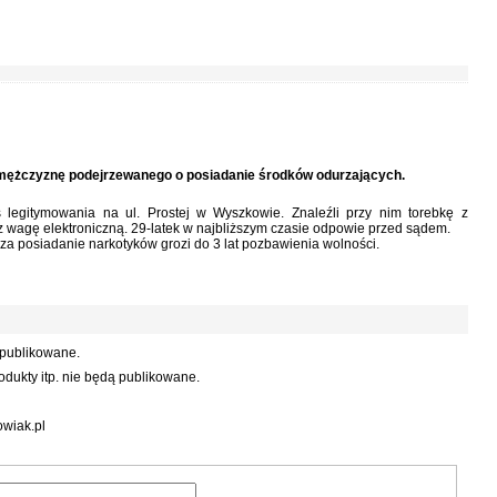
 mężczyznę podejrzewanego o posiadanie środków odurzających.
 legitymowania na ul. Prostej w Wyszkowie. Znaleźli przy nim torebkę z
z wagę elektroniczną. 29-latek w najbliższym czasie odpowie przed sądem.
 za posiadanie narkotyków grozi do 3 lat pozbawienia wolności.
 publikowane.
dukty itp. nie będą publikowane.
wiak.pl