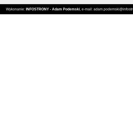
Wykonanie:
INFOSTRONY - Adam Podemski
, e-mail:
adam.podemski@infostro