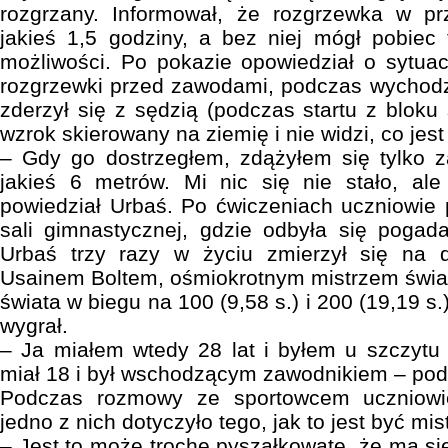
rozgrzany. Informował, że rozgrzewka w pr
jakieś 1,5 godziny, a bez niej mógł pobiec
możliwości. Po pokazie opowiedział o sytuac
rozgrzewki przed zawodami, podczas wychodz
zderzył się z sędzią (podczas startu z blok
wzrok skierowany na ziemię i nie widzi, co jest
– Gdy go dostrzegłem, zdążyłem się tylko z
jakieś 6 metrów. Mi nic się nie stało, ale
powiedział Urbaś. Po ćwiczeniach uczniowie p
sali gimnastycznej, gdzie odbyła się pogad
Urbaś trzy razy w życiu zmierzył się na 
Usainem Boltem, ośmiokrotnym mistrzem świa
świata w biegu na 100 (9,58 s.) i 200 (19,19 s.)
wygrał.
– Ja miałem wtedy 28 lat i byłem u szczytu
miał 18 i był wschodzącym zawodnikiem – podk
Podczas rozmowy ze sportowcem uczniowi
jedno z nich dotyczyło tego, jak to jest być mi
– Jest to może trochę pyszałkowate, że ma si