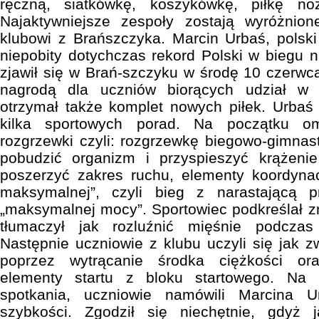
ręczną, siatkówkę, koszykówkę, piłkę noż
Najaktywniejsze zespoły zostają wyróżnio
klubowi z Brańszczyka. Marcin Urbaś, polski 
niepobity dotychczas rekord Polski w biegu n
zjawił się w Brań-szczyku w środę 10 czerwca
nagrodą dla uczniów biorących udział w 
otrzymał także komplet nowych piłek. Urbaś
kilka sportowych porad. Na początku o
rozgrzewki czyli: rozgrzewkę biegowo-gimnas
pobudzić organizm i przyspieszyć krążenie
poszerzyć zakres ruchu, elementy koordyna
maksymalnej”, czyli bieg z narastającą 
„maksymalnej mocy”. Sportowiec podkreślał z
tłumaczył jak rozluźnić mięśnie podcza
Następnie uczniowie z klubu uczyli się jak 
poprzez wytrącanie środka ciężkości or
elementy startu z bloku startowego. Na 
spotkania, uczniowie namówili Marcina 
szybkości. Zgodził się niechętnie, gdyż j