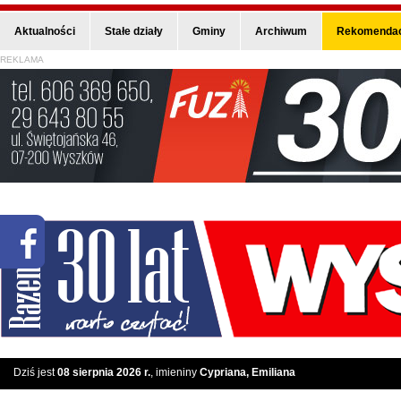
Aktualności
Stałe działy
Gminy
Archiwum
Rekomendac
REKLAMA
Dziś jest
08 sierpnia 2026 r.
, imieniny
Cypriana, Emiliana