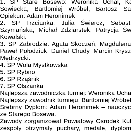
1. SP Stare Bosewo: Weronika Uchal, Kar
Sowiecka, Bartłomiej Wróbel, Bartosz S
Opiekun: Adam Heronimek.
2. SP Trzcianka: Julia Świercz, Sebast
Szymańska, Michał Zdziarstek, Patrycja Św
Kowalski.
3. SP Zabrodzie: Agata Skoczeń, Magdalena 
Paweł Połodziuk, Daniel Chudy, Marcin Krysz
Mędrzycki.
4. SP Wola Mystkowska
5. SP Rybno
6. SP Rząśnik
7. SP Olszanka
Najlepsza zawodniczka turniej: Weronika Ucha
Najlepszy zawodnik turnieju: Bartłomiej Wróbe
Srebrny Dyplom: Adam Heronimek – nauczyci
ze Starego Bosewa.
Zawody zorganizował Powiatowy Ośrodek Kult
zespoły otrzymały puchary, medale, dyplo