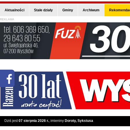
Aktualności
Stałe działy
Gminy
Archiwum
Rekomendac
REKLAMA
Dziś jest
07 sierpnia 2026 r.
, imieniny
Doroty, Sykstusa