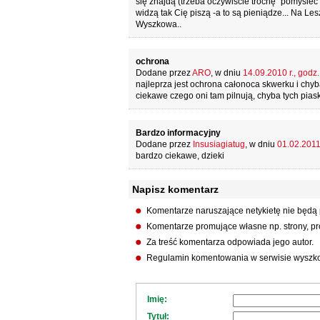
się znajdą (trzeba oczywiście trochę "pomyśleć"
widzą tak Cię piszą -a to są pieniądze... Na Le
Wyszkowa..
ochrona
Dodane przez
ARO
, w dniu
14.09.2010 r., godz.
najleprza jest ochrona całonoca skwerku i chyba
ciekawe czego oni tam pilnują, chyba tych pia
Bardzo informacyjny
Dodane przez
Insusiagiatug
, w dniu
01.02.2011 
bardzo ciekawe, dzieki
Napisz komentarz
Komentarze naruszające netykietę nie będą
Komentarze promujące własne np. strony, pro
Za treść komentarza odpowiada jego autor.
Regulamin komentowania w serwisie wyszko
Imię:
Tytuł: