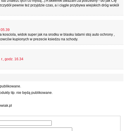
 lub znaleźć tych co myślą...) A skwerek uważam za potrzebny - bo jak Cię
szczydół pewnie też przyjdzie czas, a i ciągle przybywa wiejskich dróg wokół
 05.39
 kosciola, widok super jak na srodku w blasku latarni stoj auto ochrony ,
skowców kupionych w prezecie ksiedzu na schody.
r., godz. 16.34
 publikowane.
dukty itp. nie będą publikowane.
wiak.pl