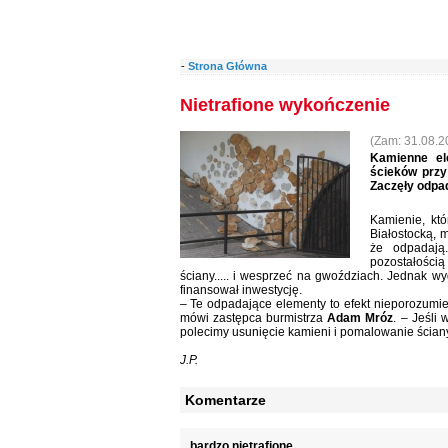
-
Strona Główna
Nietrafione wykończenie
(Zam: 31.08.20
Kamienne el
ścieków przy
Zaczęły odpad
Kamienie, któ
Białostocką, 
że odpadają
pozostałości
ściany..... i wesprzeć na gwoździach. Jednak w
finansował inwestycję.
– Te odpadające elementy to efekt nieporozumien
mówi zastępca burmistrza
Adam Mróz
. – Jeśli
polecimy usunięcie kamieni i pomalowanie ścian
J.P.
Komentarze
bardzo nietrafione