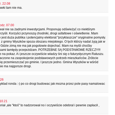
z. 22.08
ławki tam nie ma.
godz. 07.00
azwał nie sa żadnymi inwestycjami. Proponuję odświeżyć co niektórym
zyśli. Korzyści przynoszą chodniki, drogi asfaltowe i oświetlenie. Mam
 jest duża publika i potencjalny elektorat "przyklaszcze" oryginalne pomysły.
z gminy Wyszków spoza obszaru miejskiego. O tych którzy nadal żyją jak w
. Gdzie zimą nie ma jak pogotowie dojechać. Mam na myśli choćby
 czasami tamtędy przejeżdżam. POTRZEBNE SĄ PODSTAWOWE RZECZY!!!
 na pokaz. A i jeszcze oczywiście władzy śni się o futurystycznym Ratuszu.
znaczone na zaspokojenie podstawowych potrzeb mieszkańców. Zróbcie
e się przemieszczać po gminie. I jeszcze jedno. Gmina Wyszków w wśród
ie ma najgorsze drogi.
.26
yklad ronda :-) po co drogi budowac jak mozna przez pole pasy namalowac
 10.21
ł ,ale "ktoś" to nadzorował no i oczywiście odebral i pewnie zapłacił ,