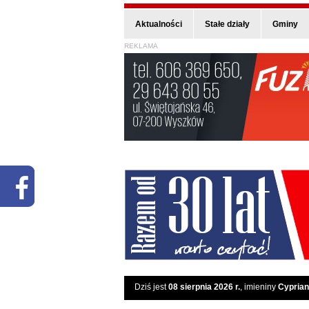
Aktualności
Stałe działy
Gminy
REKLAMA
Dziś jest
08 sierpnia 2026 r.
, imieniny
Cyprian