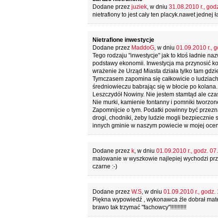
Dodane przez
juziek
, w dniu
31.08.2010 r., god
nietrafiony to jest cały ten placyk.nawet jednej 
Nietrafione inwestycje
Dodane przez
MaddoG
, w dniu
01.09.2010 r., 
Tego rodzaju "inwestycje" jak to ktoś ładnie n
podstawy ekonomii. Inwestycja ma przynosić kor
wrażenie że Urząd Miasta działa tylko tam gdzie
Tymczasem zapomina się całkowicie o ludziach 
średniowieczu babrając się w błocie po kolana
Leszczydół Nowiny. Nie jestem stamtąd ale
Nie murki, kamienie fontanny i pomniki tworzone
Zapomnijcie o tym. Podatki powinny być prze
drogi, chodniki, żeby ludzie mogli bezpieczni
innych gminie w naszym powiecie w mojej ocen
Dodane przez
k
, w dniu
01.09.2010 r., godz. 07
malowanie w wyszkowie najlepiej wychodzi prz
czarne :-)
Dodane przez
W.S
, w dniu
01.09.2010 r., godz.
Piękna wypowiedź , wykonawca źle dobrał materia
brawo tak trzymać "fachowcy"!!!!!!!!!!!