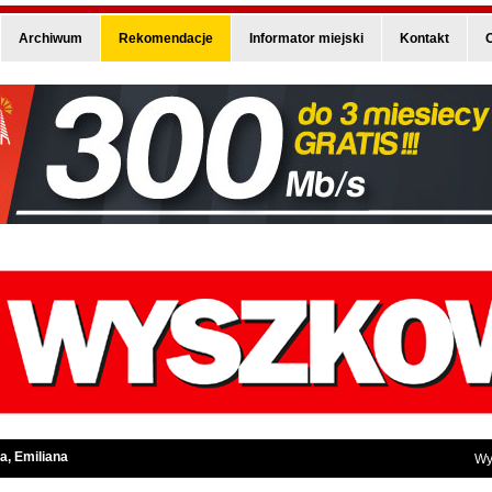
Archiwum
Rekomendacje
Informator miejski
Kontakt
O
a, Emiliana
Wy