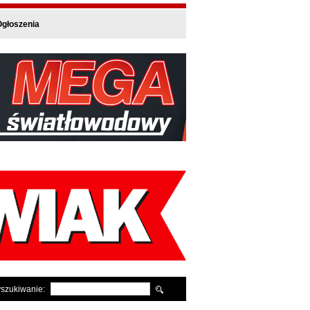
głoszenia
szukiwanie: