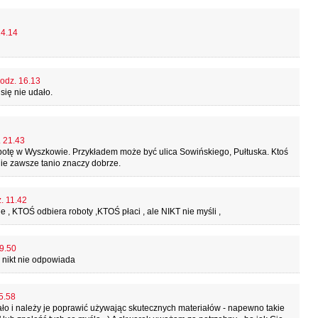
14.14
godz. 16.13
się nie udało.
. 21.43
botę w Wyszkowie. Przykładem może być ulica Sowińskiego, Pułtuska. Ktoś
nie zawsze tanio znaczy dobrze.
. 11.42
 , KTOŚ odbiera roboty ,KTOŚ płaci , ale NIKT nie myśli ,
19.50
e nikt nie odpowiada
5.58
ało i należy je poprawić używając skutecznych materiałów - napewno takie