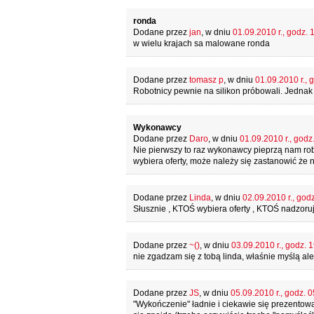
ronda
Dodane przez
jan
, w dniu
01.09.2010 r., godz. 
w wielu krajach sa malowane ronda
Dodane przez
tomasz p
, w dniu
01.09.2010 r., 
Robotnicy pewnie na silikon próbowali. Jednak 
Wykonawcy
Dodane przez
Daro
, w dniu
01.09.2010 r., godz
Nie pierwszy to raz wykonawcy pieprzą nam ro
wybiera oferty, może należy się zastanowić że 
Dodane przez
Linda
, w dniu
02.09.2010 r., godz
Słusznie , KTOŚ wybiera oferty , KTOŚ nadzoruje
Dodane przez
~()
, w dniu
03.09.2010 r., godz. 
nie zgadzam się z tobą linda, właśnie myślą al
Dodane przez
JS
, w dniu
05.09.2010 r., godz. 0
"Wykończenie" ładnie i ciekawie się prezentow