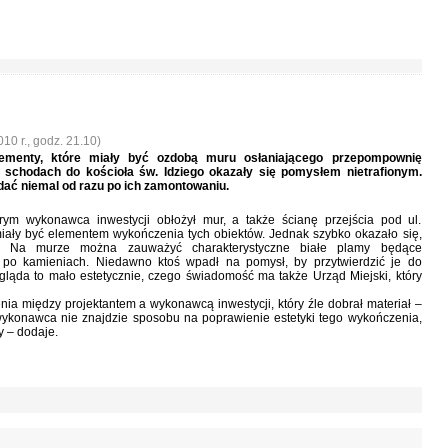
10 r., godz. 21.10)
ementy, które miały być ozdobą muru osłaniającego przepompownię
 schodach do kościoła św. Idziego okazały się pomysłem nietrafionym.
ać niemal od razu po ich zamontowaniu.
rym wykonawca inwestycji obłożył mur, a także ścianę przejścia pod ul.
miały być elementem wykończenia tych obiektów. Jednak szybko okazało się,
. Na murze można zauważyć charakterystyczne białe plamy będące
ą po kamieniach. Niedawno ktoś wpadł na pomysł, by przytwierdzić je do
ygląda to mało estetycznie, czego świadomość ma także Urząd Miejski, który
ia między projektantem a wykonawcą inwestycji, który źle dobrał materiał –
 wykonawca nie znajdzie sposobu na poprawienie estetyki tego wykończenia,
y – dodaje.