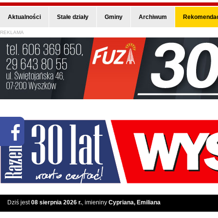
Aktualności
Stałe działy
Gminy
Archiwum
Rekomendac
REKLAMA
Dziś jest
08 sierpnia 2026 r.
, imieniny
Cypriana, Emiliana