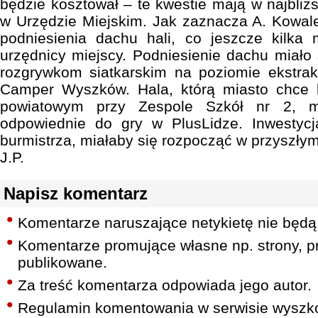
będzie kosztował – te kwestie mają w najbliż
w Urzędzie Miejskim. Jak zaznacza A. Kowal
podniesienia dachu hali, co jeszcze kilka 
urzędnicy miejscy. Podniesienie dachu miało
rozgrywkom siatkarskim na poziomie ekstrakl
Camper Wyszków. Hala, którą miasto chc
powiatowym przy Zespole Szkół nr 2, m
odpowiednie do gry w PlusLidze. Inwestyc
burmistrza, miałaby się rozpocząć w przyszłym
J.P.
Napisz komentarz
Komentarze naruszające netykietę nie będą
Komentarze promujące własne np. strony, pr
publikowane.
Za treść komentarza odpowiada jego autor.
Regulamin komentowania w serwisie wyszko