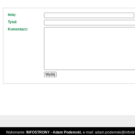
Imię:
Tytuł:
Komentarz:
Wykonanie:
INFOSTRONY - Adam Podemski
, e-mail:
adam.podemski@infostro