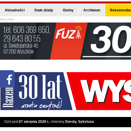
Aktualności
Stałe działy
Gminy
Archiwum
Rekomendac
REKLAMA
Dziś jest
07 sierpnia 2026 r.
, imieniny
Doroty, Sykstusa