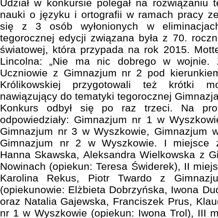
Udział w konkursie polegał na rozwiązaniu te
nauki o języku i ortografii w ramach pracy z
się z 3 osób wyłonionych w eliminacjac
tegorocznej edycji związana była z 70. roczn
światowej, która przypada na rok 2015. Mot
Lincolna: „Nie ma nic dobrego w wojnie. 
Uczniowie z Gimnazjum nr 2 pod kierunkie
Królikowskiej przygotowali też krótki 
nawiązujący do tematyki tegorocznej Gimnazja
Konkurs odbył się po raz trzeci. Na pr
odpowiedziały: Gimnazjum nr 1 w Wyszkowi
Gimnazjum nr 3 w Wyszkowie, Gimnazjum w
Gimnazjum nr 2 w Wyszkowie. I miejsce z
Hanna Skawska, Aleksandra Wielkowska z G
Nowinach (opiekun: Teresa Świderek), II miej
Karolina Rekus, Piotr Twardo z Gimnaz
(opiekunowie: Elżbieta Dobrzyńska, Iwona Dud
oraz Natalia Gajewska, Franciszek Prus, Kl
nr 1 w Wyszkowie (opiekun: Iwona Trol), III 